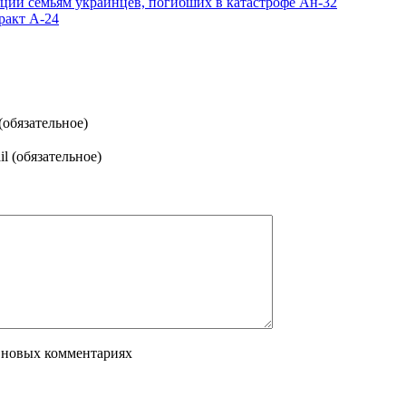
ции семьям украинцев, погибших в катастрофе Ан-32
ракт А-24
(обязательное)
l (обязательное)
 новых комментариях