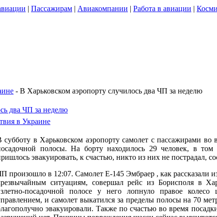
авиации
|
Пассажирам
|
Авиакомпании
|
Работа в авиации
|
Косми
аине
- В Харьковском аэропорту случилось два ЧП за неделю
сь два ЧП за неделю
вия в Украине
В субботу в Харьковском аэропорту самолет с пассажирами во 
посадочной полосы. На борту находилось 29 человек, в том
пришлось эвакуировать, к счастью, никто из них не пострадал, со
ЧП произошло в 12:07. Самолет Е-145 Эмбраер , как рассказали 
чрезвычайным ситуациям, совершал рейс из Борисполя в Хар
взлетно-посадочной полосе у него лопнуло правое колесо
управлением, и самолет выкатился за пределы полосы на 70 ме
благополучно эвакуировали. Также по счастью во время посадки