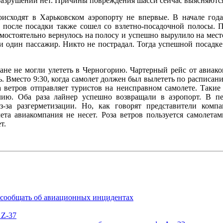
разрушений нет. Причины повреждения шасси сейчас выясняютс
оисходят в Харьковском аэропорту не впервые. В начале год
 после посадки также сошел со взлетно-посадочной полосы. П
амостоятельно вернулось на полосу и успешно вырулило на место
 и один пассажир. Никто не пострадал. Тогда успешной посад
не не могли улететь в Черногорию. Чартерный рейс от авиако
. Вместо 9:30, когда самолет должен был вылететь по расписани
а ветров отправляет туристов на неисправном самолете. Такие
ию. Оба раза лайнер успешно возвращали в аэропорт. В пе
з-за разгерметизации. Но, как говорят представители компа
ета авиакомпания не несет. Роза ветров пользуется самолетам
т.
сообщать об авиационных инцидентах
 Z-37