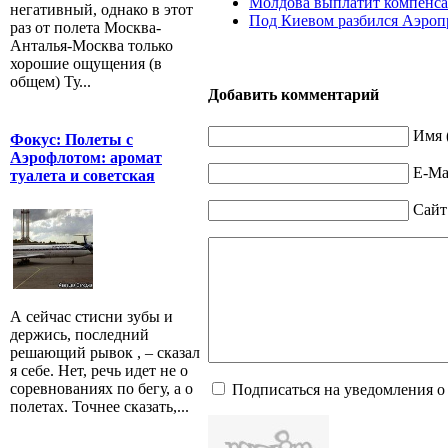
Молдова выплатит компенса
негативный, однако в этот
Под Киевом разбился Аэроп
раз от полета Москва-
Анталья-Москва только
хорошие ощущения (в
общем) Ту...
Добавить комментарий
Имя 
Фокус: Полеты с
Аэрофлотом: аромат
E-Mai
туалета и советская
Сайт
А сейчас стисни зубы и
держись, последний
решающий рывок , – сказал
я себе. Нет, речь идет не о
соревнованиях по бегу, а о
Подписаться на уведомления о
полетах. Точнее сказать,...