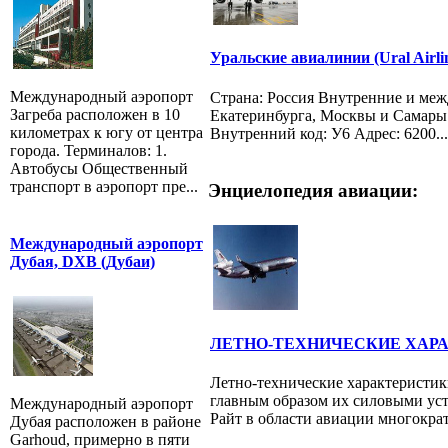
Уральские авиалинии (Ural Airli
Международный аэропорт
Страна: Россия Внутренние и ме
Загреба расположен в 10
Екатеринбурга, Москвы и Самар
километрах к югу от центра
Внутренний код: У6 Адрес: 6200...
города. Терминалов: 1.
Автобусы Общественный
транспорт в аэропорт пре...
Энциелопедия авиации:
Международный аэропорт
Дубая, DXB (Дубаи)
ЛЕТНО-ТЕХНИЧЕСКИЕ ХАР
Летно-технические характеристик
главным образом их силовыми уст
Международный аэропорт
Райт в области авиации многократ
Дубая расположен в районе
Garhoud, примерно в пяти