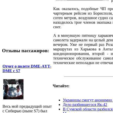
Как оказалось, подобные ЧП пр
чартерным рейсом из Борисполя,
сотен метров, воздушное судно с
находилось трое членов экипажа
снег.
А в минувшую пятницу харьковча
самолета задержали на целый день
вечером. Уже не первый раз Роз
маршрутах из Харькова в Антал
Отзывы пассажиров:
кондиционирования, второй - и
техническое обслуживание самол
технические неполадки не отвечае
Отчет о полете DME-AYT-
DME с S7
Читайте:
Украинцы смогут анонимно 
Дело разбившегося Як-42
Весь мой предыдущий опыт
В Сумской области разбился
с Сибирью (ныне S7) был