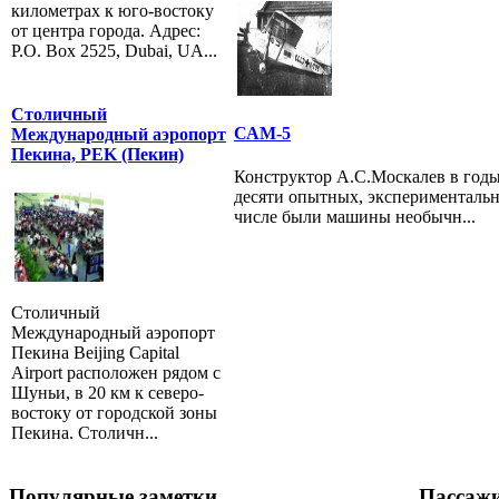
километрах к юго-востоку
от центра города. Адрес:
P.O. Box 2525, Dubai, UA...
Столичный
САМ-5
Международный аэропорт
Пекина, PEK (Пекин)
Конструктор А.С.Москалев в годы
десяти опытных, экспериментальн
числе были машины необычн...
Столичный
Международный аэропорт
Пекина Beijing Capital
Airport расположен рядом с
Шуньи, в 20 км к северо-
востоку от городской зоны
Пекина. Столичн...
Популярные заметки
Пассаж