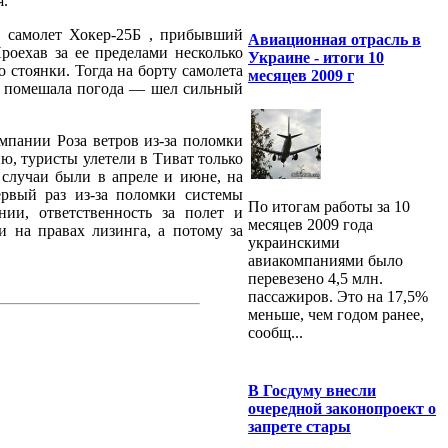
я.
а самолет Хокер-25Б , прибывший
Авиационная отрасль в
роехав за ее пределами несколько
Украине - итоги 10
 стоянки. Тогда на борту самолета
месяцев 2009 г
ке помешала погода — шел сильный
мпании Роза ветров из-за поломки
ю, туристы улетели в Тиват только
 случаи были в апреле и июне, на
рвый раз из-за поломки системы
По итогам работы за 10
нии, ответственность за полет и
месяцев 2009 года
и на правах лизинга, а потому за
украинскими
авиакомпаниями было
перевезено 4,5 млн.
пассажиров. Это на 17,5%
меньше, чем годом ранее,
сообщ...
В Госдуму внесли
очередной законопроект о
запрете стары