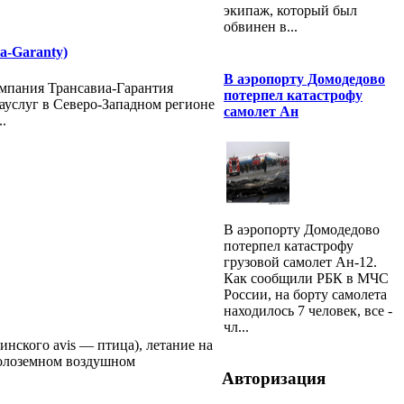
экипаж, который был
обвинен в...
a-Garanty)
В аэропорту Домодедово
мпания Трансавиа-Гарантия
потерпел катастрофу
иауслуг в Северо-Западном регионе
самолет Ан
.
В аэропорту Домодедово
потерпел катастрофу
грузовой самолет Ан-12.
Как сообщили РБК в МЧС
России, на борту самолета
находилось 7 человек, все -
чл...
тинского avis — птица), летание на
колоземном воздушном
Авторизация