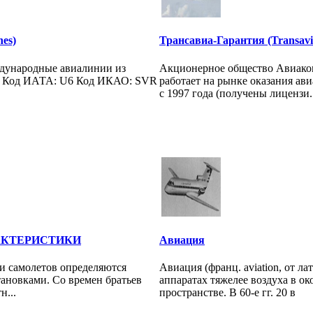
nes)
Трансавиа-Гарантия (Transavi
ждународные авиалинии из
Акционерное общество Авиако
ы Код ИАТА: U6 Код ИКАО: SVR
работает на рынке оказания ав
с 1997 года (получены лицензи..
АКТЕРИСТИКИ
Авиация
и самолетов определяются
Авиация (франц. aviation, от ла
ановками. Со времен братьев
аппаратах тяжелее воздуха в о
н...
пространстве. В 60-е гг. 20 в