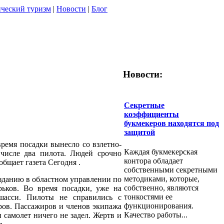
ческий туризм
|
Новости
|
Блог
Новости:
Секретные
коэффициенты
букмекеров находятся под
защитой
время посадки вынесло со взлетно-
Каждая букмекерская
 числе два пилота. Людей срочно
контора обладает
общает газета Сегодня .
собственными секретными
методиками, которые,
изданию в областном управлении по
собственно, являются
ьков. Во время посадки, уже на
тонкостями ее
 шасси. Пилоты не справились с
функционирования.
тров. Пассажиров и членов экипажа
Качество работы...
 самолет ничего не задел. Жертв и