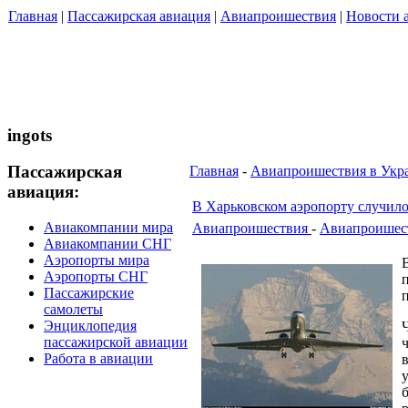
Главная
|
Пассажирская авиация
|
Авиапроишествия
|
Новости 
ingots
Пассажирская
Главная
-
Авиапроишествия в Укр
авиация:
В Харьковском аэропорту случило
Авиакомпании мира
Авиапроишествия
-
Авиапроишест
Авиакомпании СНГ
Аэропорты мира
Аэропорты СНГ
Пассажирские
самолеты
Энциклопедия
пассажирской авиации
Работа в авиации