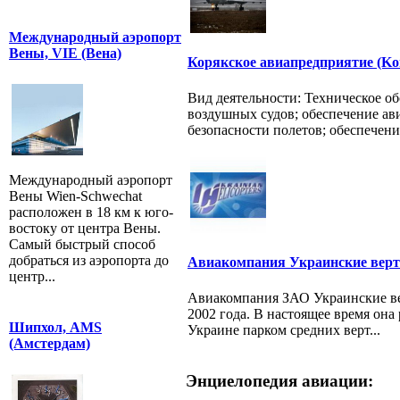
Международный аэропорт
Вены, VIE (Вена)
Корякское авиапредприятие (Kory
Вид деятельности: Техническое о
воздушных судов; обеспечение ав
безопасности полетов; обеспечени.
Международный аэропорт
Вены Wien-Schwechat
расположен в 18 км к юго-
востоку от центра Вены.
Самый быстрый способ
добраться из аэропорта до
Авиакомпания Украинские вер
центр...
Авиакомпания ЗАО Украинские ве
2002 года. В настоящее время она
Шипхол, AMS
Украине парком средних верт...
(Амстердам)
Энциелопедия авиации: