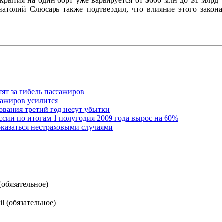
окрытия на один борт уже варьируется от $600 млн до $1 млрд 
атолий Слюсарь также подтвердил, что влияние этого закона
ят за гибель пассажиров
сажиров усилится
ования третий год несут убытки
ссии по итогам 1 полугодия 2009 года вырос на 60%
казаться нестраховыми случаями
(обязательное)
l (обязательное)