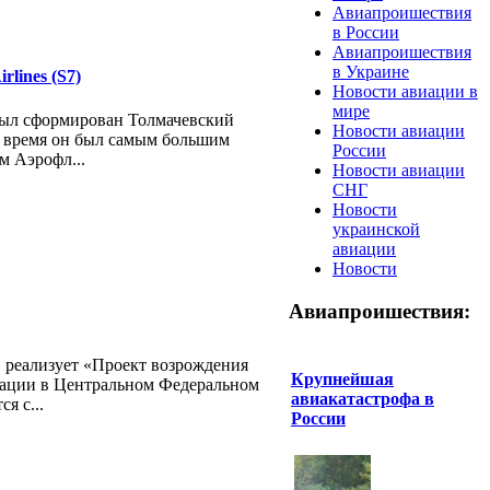
Авиапроишествия
в России
Авиапроишествия
в Украине
lines (S7)
Новости авиации в
мире
был сформирован Толмачевский
Новости авиации
о время он был самым большим
России
м Аэрофл...
Новости авиации
СНГ
Новости
украинской
авиации
Новости
Авиапроишествия:
 реализует «Проект возрождения
Крупнейшая
иации в Центральном Федеральном
авиакатастрофа в
я с...
России