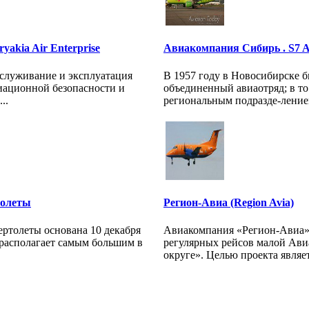
akia Air Enterprise
Авиакомпания Сибирь . S7 Air
бслуживание и эксплуатация
В 1957 году в Новосибирске 
иационной безопасности и
объединенный авиаотряд; в т
..
региональным подразде-ление
толеты
Регион-Авиа (Region Avia)
ртолеты основана 10 декабря
Авиакомпания «Регион-Авиа»
 располагает самым большим в
регулярных рейсов малой Ав
округе». Целью проекта являетс