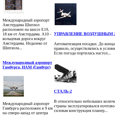
Международный аэропорт
Амстердама Шипхол
расположен на шоссе E19,
УПРАВЛЕНИЕ ВОЗДУШНЫМ
18 км от Амстердама. A10 -
кольцевая дорога вокруг
Амстердама. Недалеко от
Автоматизация посадки. До конца 
Шипхола...
правило, осуществлялись в услов
Если погода портилась настол...
Международный аэропорт
Гамбурга, HAM (Гамбург)
СТАЛЬ-2
В относительно небольших количе
Международный аэропорт
страны эксплуатировался почтово
Гамбурга расположен в 9 км
силовая конструкция планер...
на северо-запад от центра