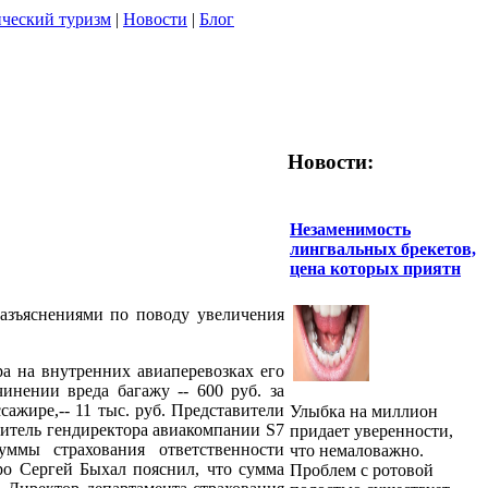
ческий туризм
|
Новости
|
Блог
Новости:
Незаменимость
лингвальных брекетов,
цена которых приятн
азъяснениями по поводу увеличения
а на внутренних авиаперевозках его
нении вреда багажу -- 600 руб. за
ажире,-- 11 тыс. руб. Представители
Улыбка на миллион
титель гендиректора авиакомпании S7
придает уверенности,
ммы страхования ответственности
что немаловажно.
ро Сергей Быхал пояснил, что сумма
Проблем с ротовой