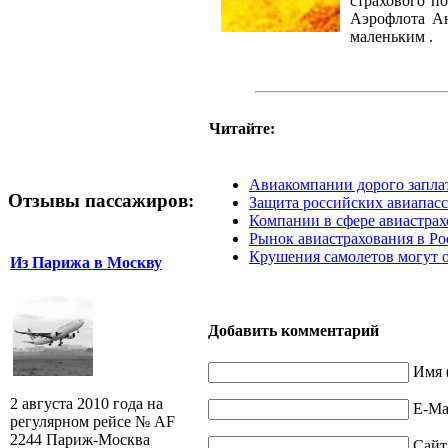
страхового п
Аэрофлота Ан
маленьким .
Читайте:
Авиакомпании дорого заплат
Отзывы пассажиров:
Защита российских авиапас
Компании в сфере авиастрах
Рынок авиастрахования в Ро
Крушения самолетов могут о
Из Парижа в Москву
Добавить комментарий
Имя 
2 августа 2010 года на
E-Mai
регулярном рейсе № AF
2244 Париж-Москва
Сайт