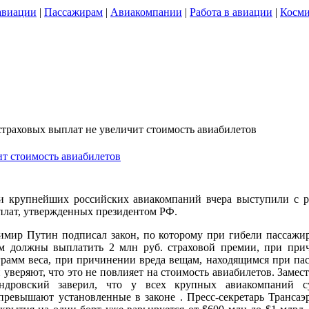
авиации
|
Пассажирам
|
Авиакомпании
|
Работа в авиации
|
Косми
страховых выплат не увеличит стоимость авиабилетов
ит стоимость авиабилетов
и крупнейших российских авиакомпаний вчера выступили с р
плат, утвержденных президентом РФ.
имир Путин подписал закон, по которому при гибели пассажир
м должны выплатить 2 млн руб. страховой премии, при причи
рамм веса, при причинении вреда вещам, находящимся при пасс
уверяют, что это не повлияет на стоимость авиабилетов. Замес
ндровский заверил, что у всех крупных авиакомпаний су
превышают установленные в законе . Пресс-секретарь Трансаэ