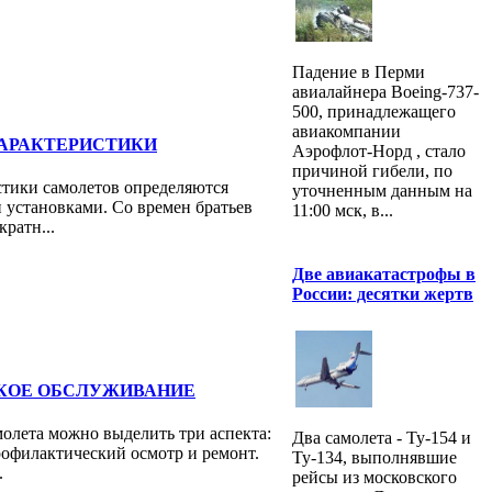
Падение в Перми
авиалайнера Boeing-737-
500, принадлежащего
авиакомпании
АРАКТЕРИСТИКИ
Аэрофлот-Норд , стало
причиной гибели, по
стики самолетов определяются
уточненным данным на
 установками. Со времен братьев
11:00 мск, в...
ратн...
Две авиакатастрофы в
России: десятки жертв
КОЕ ОБСЛУЖИВАНИЕ
олета можно выделить три аспекта:
Два самолета - Ту-154 и
рофилактический осмотр и ремонт.
Ту-134, выполнявшие
.
рейсы из московского