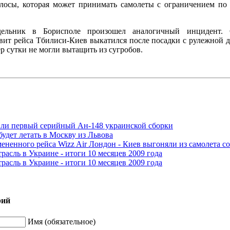
олосы, которая может принимать самолеты с ограничением по 
ельник в Борисполе произошел аналогичный инцидент. С
вит рейса Тбилиси-Киев выкатился после посадки с рулежной 
р сутки не могли вытащить из сугробов.
ли первый серийный Ан-148 украинской сборки
будет летать в Москву из Львова
ененного рейса Wizz Air Лондон - Киев выгоняли из самолета со
расль в Украине - итоги 10 месяцев 2009 года
расль в Украине - итоги 10 месяцев 2009 года
рий
Имя (обязательное)