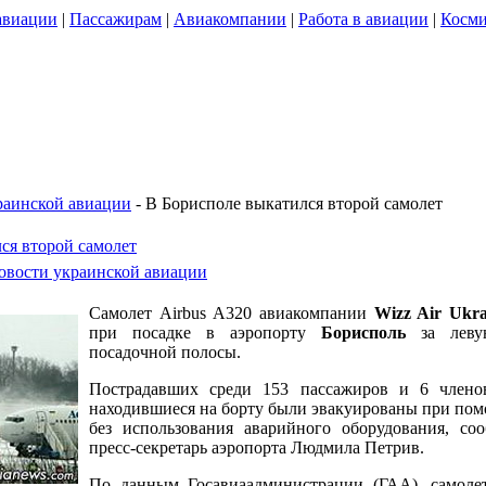
авиации
|
Пассажирам
|
Авиакомпании
|
Работа в авиации
|
Косми
раинской авиации
- В Борисполе выкатился второй самолет
ся второй самолет
овости украинской авиации
Самолет Airbus A320 авиакомпании
Wizz Air
Ukra
при посадке в аэропорту
Борисполь
за леву
посадочной полосы.
Пострадавших среди 153 пассажиров и 6 члено
находившиеся на борту были эвакуированы при по
без использования аварийного оборудования, с
пресс-секретарь аэропорта Людмила Петрив.
По данным Госавиаадминистрации (ГАА), самолет