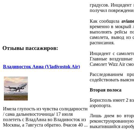
градусов. Инцидент 
получил повреждения
Как сообщила
avian
временно в мокрый л
выполнять рейсы по
самолета, вывод из
расписания.
Отзывы пассажиров:
Инцидент с самолето
Главные воздушные 
Самолет Wizz Air смо
Владивосток Авиа (Vladivostok Air)
Расследованием пр
содействовать выясн
Вторая полоса
Борисполь имеет 2 в
аэропорта.
Имела глупость из чувства солидарности
/ сама дальневосточница/ 17 июля
Лишь днем во вторн
полететь с ВладАвиа во Владивосток из
реконструированную
Москвы, а 7августа обратно. 8часов 40 ...
выкатившийся аэробу