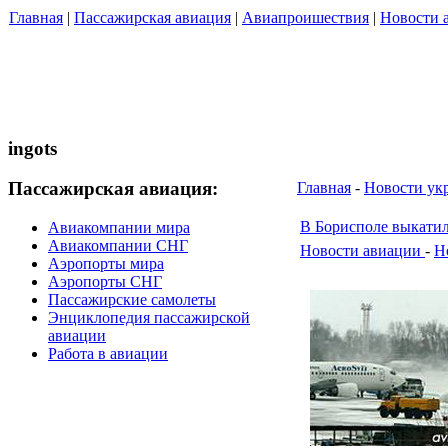
Главная
|
Пассажирская авиация
|
Авиапроишествия
|
Новости 
ingots
Пассажирская авиация:
Главная
-
Новости ук
В Борисполе выкатил
Авиакомпании мира
Авиакомпании СНГ
Новости авиации
-
Н
Аэропорты мира
Аэропорты СНГ
Пассажирские самолеты
Энциклопедия пассажирской
авиации
Работа в авиации