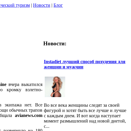
ческий туризм
|
Новости
|
Блог
Новости:
Instadiet лучший способ похудения для
женщин и мужчин
ine
вчера выкатился
ю кромку взлетно-
в экипажа нет. Все
Во все века женщины следят за своей
мощи обычных трапов
фигурой и хотят быть все лучше и лучше
ообщала
avianews.com
с каждым днем. И вот когда наступает
момент размышлений над новой диетой,
с...
 развернуло на 180