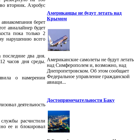
во вторник. Аэробус
Американцы не будут летать над
Крымом
 авиакомпания берет
тот авиалайнер будет
коста пока только 2
ому нарушению всего
 последние два дня.
Американские самолеты не будут летать
12 часов дня среды.
над Симферополем и, возможно, над
Днепропетровском. Об этом сообщает
Федеральное управление гражданской
аявила о намерении
авиаци...
Достопримечательности Баку
лизовал деятельность
 службы расчистили
нно ее и блокировал