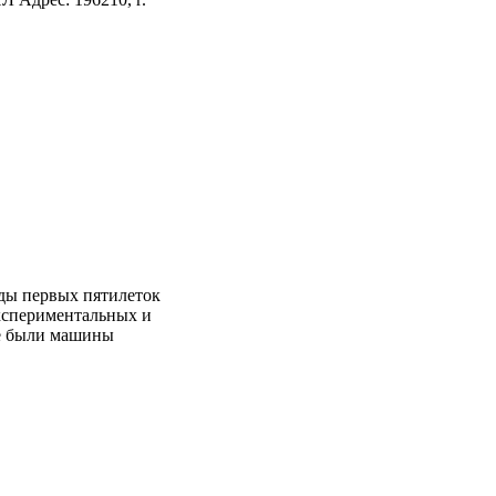
ды первых пятилеток
экспериментальных и
ле были машины