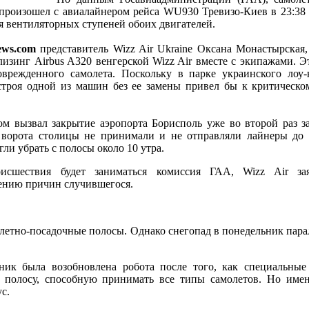
произошел с авиалайнером рейса WU930 Тревизо-Киев в 23:38 
 вентиляторных ступеней обоих двигателей.
ews.com
представитель Wizz Air Ukraine Оксана Монастырская,
изинг Airbus A320 венгерской Wizz Air вместе с экипажами. Э
врежденного самолета. Поскольку в парке украинского лоу-
 строя одной из машин без ее замены привел бы к критическ
м вызвал закрытие аэропорта Борисполь уже во второй раз за
ворота столицы не принимали и не отправляли лайнеры до 
гли убрать с полосы около 10 утра.
оисшествия будет заниматься комиссия ГАА, Wizz Air з
ению причин случившегося.
злетно-посадочные полосы. Однако снегопад в понедельник пара
ик была возобновлена робота после того, как специальные
 полосу, способную принимать все типы самолетов. Но име
с.