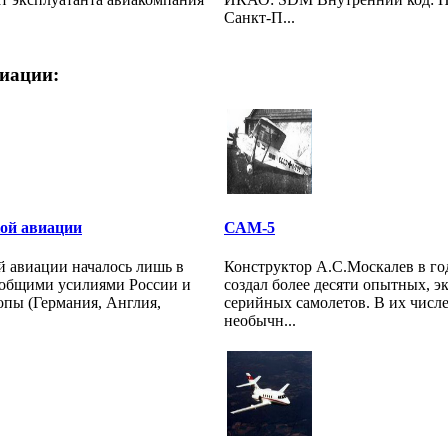
Санкт-П...
иации:
ой авиации
САМ-5
й авиации началось лишь в
Конструктор А.С.Москалев в го
а общими усилиями России и
создал более десяти опытных, 
опы (Германия, Англия,
серийных самолетов. В их чис
необычн...