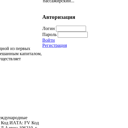
пассажирский...
Авторизация
Логин
Пароль
Войти
Регистрация
дной из первых
мешанным капиталом,
существляет
международные
а Код ИАТА: FV Код
 Адрес: 196210, г.