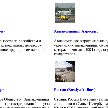
es)
Авиакомпания Аэросвит
ельности на российском и
Авиакомпания Аэросвит была о
ах воздушных перевозок
украинских авиакомпаний со с
нное предприятие накопило
которая, начиная с 1994 года, о
комфортабел...
ре
Россия (Rossiya Airlines)
ое Общество “ Авиакомпания
Страна: Россия Внутренние и 
 зарегистрировано 1 августа
авиалинии из Санкт-Петербург
ат эксплуатанта авиакомпания
ИКАО: SDM Внутренний код: ПЛ