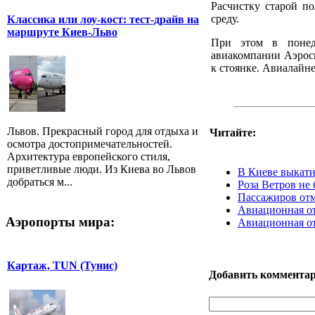
Расчистку старой п
среду.
Классика или лоу-кост: тест-драйв на
маршруте Киев-Льво
При этом в понед
авиакомпании Аэрос
к стоянке. Авиалайне
Львов. Прекрасный город для отдыха и
Читайте:
осмотра достопримечательностей.
Архитектура европейского стиля,
приветливые люди. Из Киева во Львов
В Киеве выкати
добраться м...
Роза Ветров не 
Пассажиров отм
Авиационная от
Аэропорты мира:
Авиационная от
Картаж, TUN (Тунис)
Добавить коммента