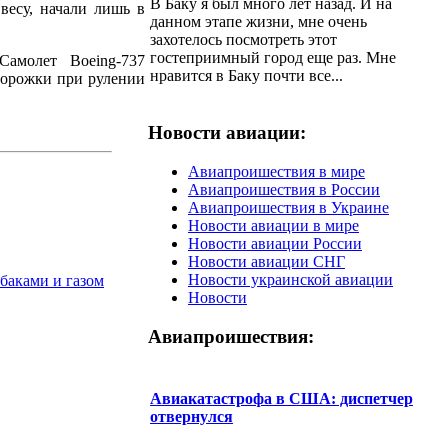
В Баку я был много лет назад. И на
весу, начали лишь в
данном этапе жизни, мне очень
захотелось посмотреть этот
гостеприимный город еще раз. Мне
амолет Boeing-737
нравится в Баку почти все...
дорожки при рулении
Новости авиации:
Авиапроишествия в мире
Авиапроишествия в России
Авиапроишествия в Украине
Новости авиации в мире
Новости авиации России
Новости авиации СНГ
Новости украинской авиации
баками и газом
Новости
Авиапроишествия:
Авиакатастрофа в США: диспетчер
отвернулся