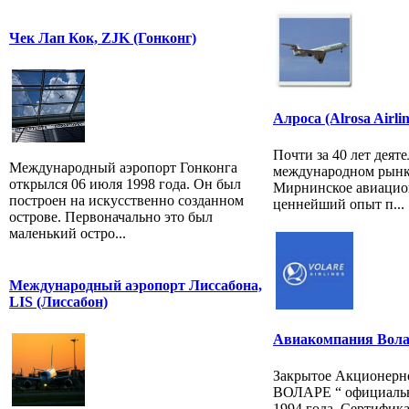
Чек Лап Кок, ZJK (Гонконг)
Алроса (Alrosa Airlin
Почти за 40 лет деят
Международный аэропорт Гонконга
международном рынк
открылся 06 июля 1998 года. Он был
Мирнинское авиацио
построен на искусственно созданном
ценнейший опыт п...
острове. Первоначально это был
маленький остро...
Международный аэропорт Лиссабона,
LIS (Лиссабон)
Авиакомпания Вола
Закрытое Акционерн
ВОЛАРЕ “ официально
1994 года. Сертифик