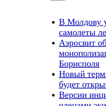
В Молдову 
самолеты ле
Аэросвит о
монополиза
Борисполя
Новый терм
будет откры
Версии инц
членами эк