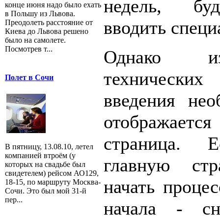
недель, бу
конце июня надо было ехать
в Польшу из Львова.
вводить специ
Преодолеть расстояние от
Киева до Львова решено
было на самолете.
Посмотрев т...
Однако из
технических
Полет в Сочи
введения нео
отображает
страница. 
В пятницу, 13.08.10, летел
компанией втроём (у
главную ст
которых на свадьбе был
свидетелем) рейсом АО129,
начать процес
18-15, по маршруту Москва-
Сочи. Это был мой 31-й
пер...
начала - сн