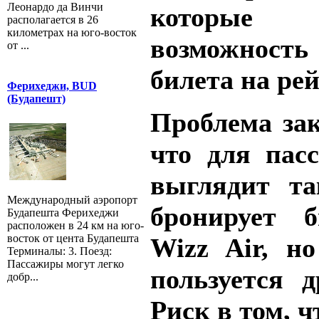
Леонардо да Винчи
которые
располагается в 26
километрах на юго-восток
возможнос
от ...
билета на ре
Ферихеджи, BUD
(Будапешт)
Проблема зак
что для пас
выглядит та
Международный аэропорт
бронирует 
Будапешта Ферихеджи
расположен в 24 км на юго-
восток от цента Будапешта
Wizz
Air, н
Терминалы: 3. Поезд:
Пассажиры могут легко
пользуется д
добр...
Риск в том, 