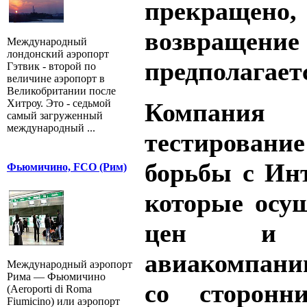
прекращено,
возвра
Международный
лондонский аэропорт
предполагает
Гэтвик - второй по
величине аэропорт в
Великобритании после
Хитроу. Это - седьмой
Компания
самый загруженный
международный ...
тестирован
борьбы с Инт
Фьюмичино, FCO (Рим)
которые осу
цен и п
авиакомпани
Международный аэропорт
Рима — Фьюмичино
со сторонн
(Aeroporti di Roma
Fiumicino) или аэропорт