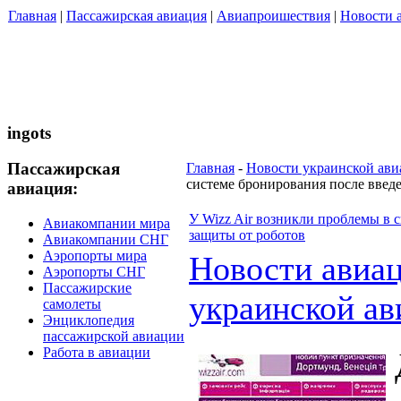
Главная
|
Пассажирская авиация
|
Авиапроишествия
|
Новости 
ingots
Пассажирская
Главная
-
Новости украинской ав
системе бронирования после введ
авиация:
У Wizz Air возникли проблемы в 
Авиакомпании мира
защиты от роботов
Авиакомпании СНГ
Аэропорты мира
Новости авиа
Аэропорты СНГ
Пассажирские
украинской ав
самолеты
Энциклопедия
пассажирской авиации
Работа в авиации