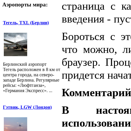
страница с ка
Аэропорты мира:
введения - пус
Тегель, TXL (Берлин)
Бороться с э
что можно, л
браузер. Проц
Берлинский аэропорт
Тегель расположен в 8 км от
придется начат
центра города, на северо-
западе Берлина. Регулярные
рейсы: «Люфтганза»,
Комментари
«Германия Экспресс». ...
В настоя
Гэтвик, LGW (Лондон)
использо