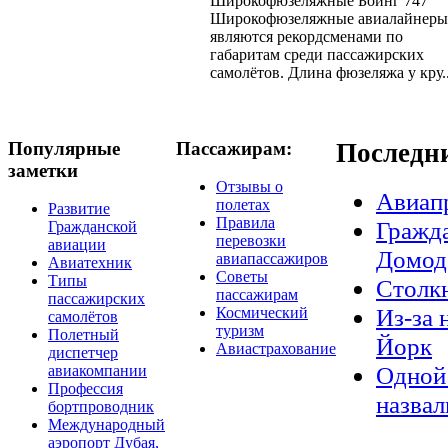
Широкофюзеляжные Боинг 747
Широкофюзеляжные авиалайнеры
являются рекордсменами по
габаритам среди пассажирских
самолётов. Длина фюзеляжа у кру..
Популярные
Пассажирам:
Последн
заметки
Отзывы о
Авиап
полетах
Развитие
Правила
Гражда
Гражданской
перевозки
авиации
Домод
авиапассажиров
Авиатехник
Советы
Типы
Столкн
пассажирам
пассажирских
Из-за 
Космический
самолётов
туризм
Полетный
Йорк
Авиастрахование
диспетчер
Одной 
авиакомпании
Профессия
назвал
бортпроводник
Международный
аэропорт Дубая,