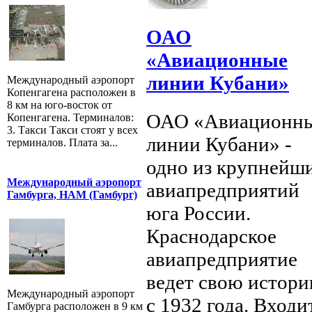
ОАО
«Авиационные
линии Кубани»
Международный аэропорт
Копенгагена расположен в
8 км на юго-восток от
ОАО «Авиационн
Копенгагена. Терминалов:
3. Такси Такси стоят у всех
линии Кубани» -
терминалов. Плата за...
одно из крупнейш
Международный аэропорт
авиапредприятий
Гамбурга, HAM (Гамбург)
юга России.
Краснодарское
авиапредприятие
ведет свою истор
Международный аэропорт
с 1932 года. Входит
Гамбурга расположен в 9 км