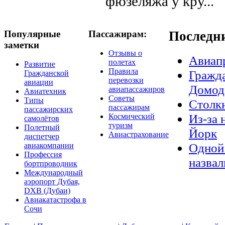
фюзеляжа у кру...
Популярные
Пассажирам:
Последн
заметки
Отзывы о
Авиап
полетах
Развитие
Правила
Гражда
Гражданской
перевозки
авиации
Домод
авиапассажиров
Авиатехник
Советы
Типы
Столкн
пассажирам
пассажирских
Из-за 
Космический
самолётов
туризм
Полетный
Йорк
Авиастрахование
диспетчер
Одной 
авиакомпании
Профессия
назвал
бортпроводник
Международный
аэропорт Дубая,
DXB (Дубаи)
Авиакатастрофа в
Сочи