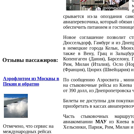
срывается из-за опоздания сам
авиаперевозчика, который обязан
обеспечить питанием и гостиниц
Новое соглашение позволит с
Дюссельдорф, Гамбург и из Днепр
в немецкие города Кельн, Мюнх
также в Вену, Грац и Зальцбур
Копенгаген (Дания), Барселону, 
Отзывы пассажиров:
Рим, Милан (Италия), Осло (Но
(Франция), Цюрих (Швейцария) и
Аэрофлотом из Москвы в
По сообщению Аэросвита , миним
Пекин и обратно
на стыковочные рейсы из Киева 
от 390 долл, из Днепропетровска ч
Билеты не доступны для покупки 
приобретать в кассах авиаперевоз
Часть стыковочных маршру
авиакомпании
МАУ
из Киева в
Отмечено, что сервис на
Хельсинки, Париж, Рим, Милан и
международных рейсах