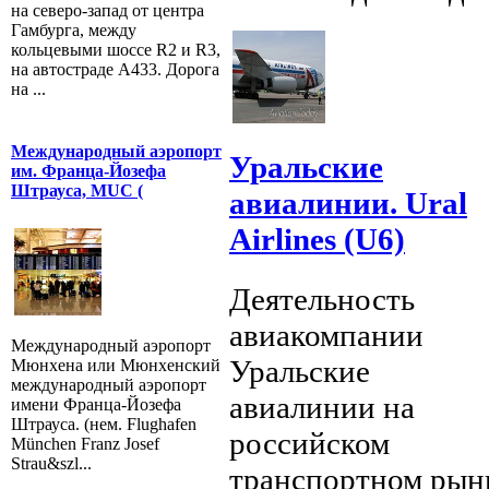
на северо-запад от центра
Гамбурга, между
кольцевыми шоссе R2 и R3,
на автостраде A433. Дорога
на ...
Международный аэропорт
Уральские
им. Франца-Йозефа
Штрауса, MUC (
авиалинии. Ural
Airlines (U6)
Деятельность
авиакомпании
Международный аэропорт
Уральские
Мюнхена или Мюнхенский
международный аэропорт
авиалинии на
имени Франца-Йозефа
Штрауса. (нем. Flughafen
российском
München Franz Josef
Strau&szl...
транспортном рын