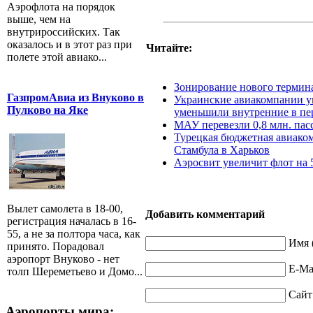
Аэрофлота на порядок
выше, чем на
внутрироссийских. Так
оказалось и в этот раз при
Читайте:
полете этой авиако...
Зонирование нового термина
ГазпромАвиа из Внуково в
Украинские авиакомпании у
Пулково на Яке
уменьшили внутренние в пе
МАУ перевезли 0,8 млн. пас
Турецкая бюджетная авиаком
Стамбула в Харьков
Аэросвит увеличит флот на 5
Вылет самолета в 18-00,
Добавить комментарий
регистрация началась в 16-
55, а не за полтора часа, как
Имя 
принято. Порадовал
аэропорт Внуково - нет
E-Mai
толп Шереметьево и Домо...
Сайт
Аэропорты мира: