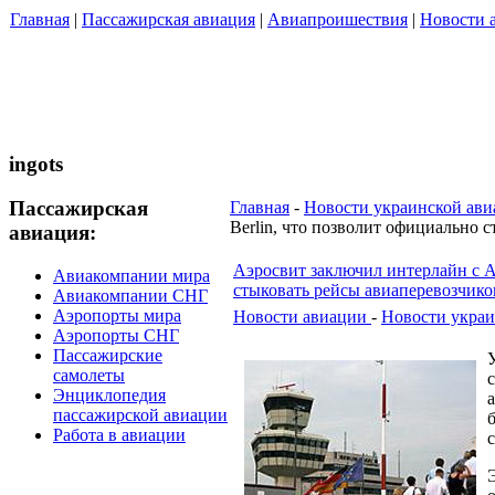
Главная
|
Пассажирская авиация
|
Авиапроишествия
|
Новости 
ingots
Пассажирская
Главная
-
Новости украинской ав
Berlin, что позволит официально 
авиация:
Аэросвит заключил интерлайн с Ai
Авиакомпании мира
стыковать рейсы авиаперевозчико
Авиакомпании СНГ
Аэропорты мира
Новости авиации
-
Новости украи
Аэропорты СНГ
Пассажирские
самолеты
Энциклопедия
пассажирской авиации
Работа в авиации