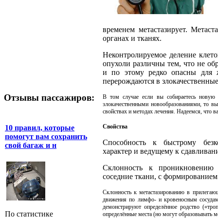
временем метастазирует. Метаст
органах и тканях.
Неконтролируемое деление клето
опухоли различны тем, что не обр
и по этому редко опасны для 
перерождаются в злокачественные
Отзывы пассажиров:
В том случае если вы собираетесь новую
злокачественными новообразованиями, то вы 
свойствах и методах лечения. Надеемся, что ва
Свойства
10 правил, которые
помогут вам сохранить
Cпособность к быстрому безк
свой багаж и н
характер и ведущему к сдавливан
Склонность к проникновению (
соседние ткани, с формированием
Склонность к метастазированию в прилегающ
движения по лимфо- и кровеносным сосудам
демонстрируют определённое родство («тро
По статистике
определённые места (но могут образовывать ме