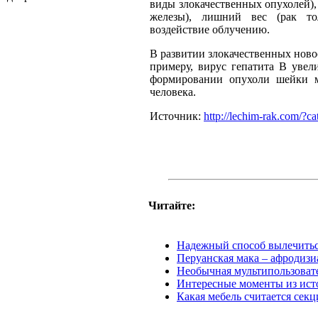
виды злокачественных опухолей)
железы), лишний вес (рак то
воздействие облучению.
В развитии злокачественных нов
примеру, вирус гепатита B увел
формировании опухоли шейки 
человека.
Источник:
http://lechim-rak.com/?c
Читайте:
Надежный способ вылечиться
Перуанская мака – афродизи
Необычная мультипользовате
Интересные моменты из ист
Какая мебель считается сек