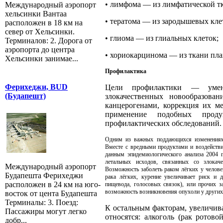
•
лимфома — из лимфатической т
Международный аэропорт
хельсинки Вантаа
•
тератома — из зародышевых кле
расположен в 18 км на
север от Хельсинки.
•
глиома — из глиальных клеток;
Терминалов: 2. Дорога от
аэропорта до центра
•
хориокарцинома — из ткани пла
Хельсинки занимае...
Профилактика
Ферихеджи, BUD
Цели профилактики — умен
(Будапешт)
злокачественных новообразован
канцерогенами, коррекция их м
применение подобных прод
профилактических обследований.
Одним из важных поддающихся изменениям 
Вместе с вредными продуктами и воздействи
данным эпидемиологического анализа 2004 г
летальных исходов, связанных со злокач
Международный аэропорт
Возможность заболеть раком лёгких у челове
Будапешта Ферихеджи
рака лёгких, курение увеличивает риск и 
расположен в 24 км на юго-
пищевода, голосовых связок), или прочих з
возможность возникновения опухоли у других (
восток от цента Будапешта
Терминалы: 3. Поезд:
К остальным факторам, увеличив
Пассажиры могут легко
относятся: алкоголь (рак ротов
добр...