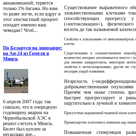
авиакомпаний, теряется
Существование выраженного общ
только 1% багажа. Но вам-
злокачественными клетками то
то разве легче, если вдруг в
способствующих прогрессу 
этот злосчастный процент
(«интоксикации»), физического
попадет именно ваш
вплоть до так называемой кахекси
чемодан? Чтоб...
Свойства к ускользанию от иммуноконтроля
клеток.
По Беларуси на динозавре:
на Ан-24 из Гомеля в
Существование в злокачественном новооб
количество которых увеличивается вместе с в
Минск
для именно канцерогенеза, некоторые необ
свойства к метастазированию, другие же сл
несущим ущерб влияниям.
Незрелость («недифференцир
доброкачественными опухолями 
Причём чем ниже степень зрело
быстрее прогрессирует и рань
6 апреля 2007 года: так
ощутительно к лучевой и химиот
совпало, что в очередную
годовщину аварии на
Присутствие выраженной тканевой и/или клето
Чернобыльской АЭС я
Преимущество клеточного атипизма над ткан
решил слетать в Минск.
Билет был куплен за
Повышенная стимуляция разв
несколько дне...