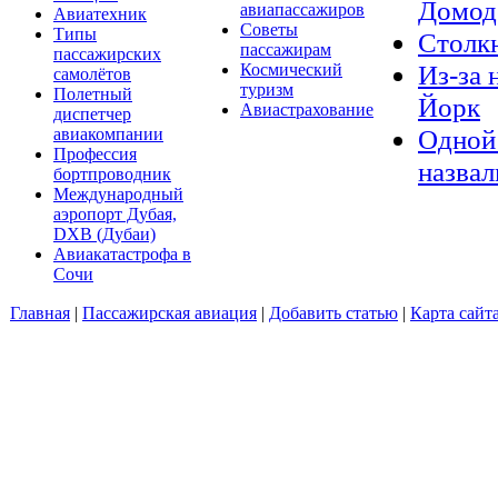
Домод
авиапассажиров
Авиатехник
Советы
Типы
Столкн
пассажирам
пассажирских
Из-за 
Космический
самолётов
туризм
Полетный
Йорк
Авиастрахование
диспетчер
Одной 
авиакомпании
Профессия
назвал
бортпроводник
Международный
аэропорт Дубая,
DXB (Дубаи)
Авиакатастрофа в
Сочи
Главная
|
Пассажирская авиация
|
Добавить статью
|
Карта сайт