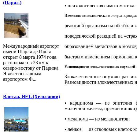
(Париж)
•
психологическая симптоматика.
Изменение психологического статуса порожда
реакцией организма на обезболив
поведенческой реакцией на «страх
Международный аэропорт
образованием метастазов в мозгов
имени Шарля де Голля
быстрым изменением гормонально
открыт 8 марта 1974 года,
расположен в 23 км к
Разновидности злокачественных опухолей
северо-востоку от Парижа.
Является главным
Злокачественные опухоли различ
аэропортом Ф...
Разновидности злокачественных 
Вантаа, HEL (Хельсинки)
•
карцинома — из эпителия (н
молочной железы, прямой кишки)
•
меланома — из меланоцитов;
•
лейкоз — из стволовых клеток ко