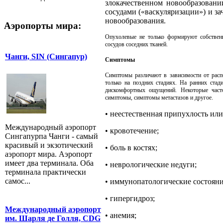
злокачественном новообразовани
сосудами («васкуляризации») и за
новообразования.
Аэропорты мира:
Опухолевые не только формируют собственн
сосудов соседних тканей.
Чанги, SIN (Сингапур)
Симптомы
Симптомы различают в зависимости от рас
только на поздних стадиях. На ранних стад
дискомфортных ощущений. Некоторые час
симптомы, симптомы метастазов и другое.
•
неестественная припухлость или
Международный аэропорт
•
кровотечение;
Сингапурпа Чанги - самый
красивый и экзотический
•
боль в костях;
аэропорт мира. Аэропорт
имеет два терминала. Оба
•
неврологические недуги;
терминала практически
самос...
•
иммунопатологические состояни
•
гипергидроз;
Международный аэропорт
•
анемия;
им. Шарля де Голля, CDG