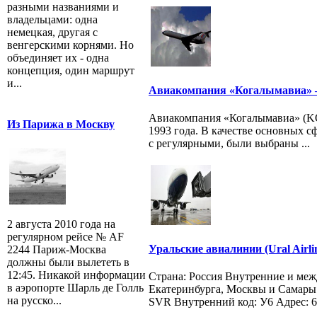
разными названиями и
владельцами: одна
немецкая, другая с
венгерскими корнями. Но
объединяет их - одна
концепция, один маршрут
и...
Авиакомпания «Когалымавиа» —
Авиакомпания «Когалымавиа» (K
Из Парижа в Москву
1993 года. В качестве основных 
с регулярными, были выбраны ...
2 августа 2010 года на
регулярном рейсе № AF
Уральские авиалинии (Ural Airli
2244 Париж-Москва
должны были вылететь в
12:45. Никакой информации
Страна: Россия Внутренние и ме
в аэропорте Шарль де Голль
Екатеринбурга, Москвы и Самар
на русско...
SVR Внутренний код: У6 Адрес: 62