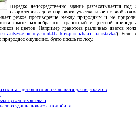
Нередко непосредственно здание разрабатывается под
оформления садово паркового участка такое не вообрази
ивает резкое противоречие между природным и не природ
уются самые разнообразные: гранитный и цветной природны
арников и цветов. Например гранотсев различных цветов мож
notsev-otsev-granitniy-kupit-kharkov-prodazha-cena-dostavka/
). Если
о природное ощущение, будто идешь по лесу.
ка системы дополненной реальности для вертолетов
у
жали угонщиков такси
овали создание нового автомобиля