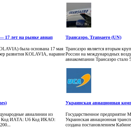
 17 лет на рынке авиап
Трансаэро. Transaero (UN)
OLAVIA) была основана 17 мая
Трансаэро является вторым кр
сфер развития KOLAVIA, наравне
России на международных возд
авиакомпании Трансаэро стало 5 
nes)
Украинская авиационная ком
ждународные авиалинии из
Государственное предприятие 
ы Код ИАТА: U6 Код ИКАО:
Украинская авиационная транс
00...
создана постановлением Кабинет