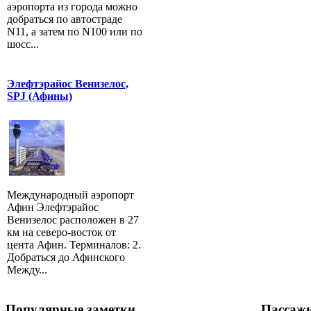
аэропорта из города можно
добраться по автостраде
N11, а затем по N100 или по
шосс...
Элефтэрайос Венизелос,
SPJ (Афины)
Международный аэропорт
Афин Элефтэрайос
Венизелос расположен в 27
км на северо-восток от
цента Афин. Терминалов: 2.
Добраться до Афинского
Между...
Популярные заметки
Пассаж