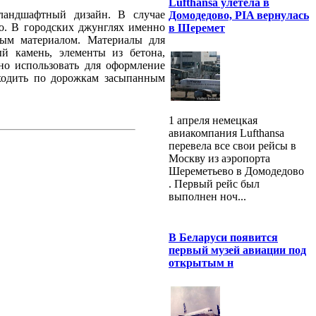
Lufthansa улетела в
 ландшафтный дизайн. В случае
Домодедово, PIA вернулась
мо. В городских джунглях именно
в Шеремет
ным материалом. Материалы для
й камень, элементы из бетона,
но использовать для оформление
 ходить по дорожкам засыпанным
1 апреля немецкая
авиакомпания Lufthansa
перевела все свои рейсы в
Москву из аэропорта
Шереметьево в Домодедово
. Первый рейс был
выполнен ноч...
В Беларуси появится
первый музей авиации под
открытым н