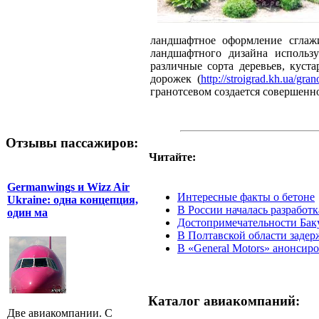
ландшафтное оформление сглаж
ландшафтного дизайна использ
различные сорта деревьев, куст
дорожек (
http://stroigrad.kh.ua/gra
гранотсевом создается совершенн
Отзывы пассажиров:
Читайте:
Germanwings и Wizz Air
Интересные факты о бетоне
Ukraine: одна концепция,
В России началась разработ
один ма
Достопримечательности Бак
В Полтавской области задер
В «General Motors» анонсир
Каталог авиакомпаний:
Две авиакомпании. С