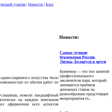
ческий туризм
|
Новости
|
Блог
Новости:
Самые лучшие
букмекерки России,
Литвы, Беларуси и други
Букмекер — это тип занятий
профессионального
садово-паркового искусства было
заключателя пари, который
озможностью из обилия работ по
занимается приёмом
денежных ставок на
разнообразные предстоящие
 услышишь, нежели ландшафтный
мепроприятия (ч...
актически на каждом земельном
 из оформления всех аспектов