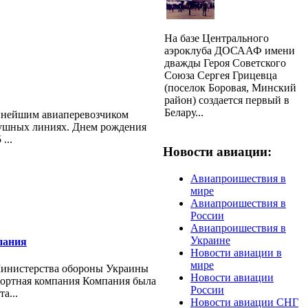
На базе Центрального
аэроклуба ДОСААФ имени
дважды Героя Советского
Союза Сергея Грицевца
(поселок Боровая, Минский
район) создается первый в
Белару...
упнейшим авиаперевозчиком
ушных линиях. Днем рождения
...
Новости авиации:
Авиапроишествия в
мире
Авиапроишествия в
России
Авиапроишествия в
Украине
пания
Новости авиации в
мире
Министерства обороны Украины
Новости авиации
портная компания Компания была
России
а...
Новости авиации СНГ