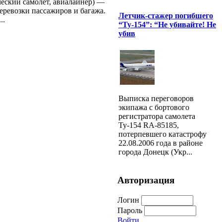
еский самолёт, авиалайнер) —
еревозки пассажиров и багажа.
Летчик-стажер погибшего
..
“Ту-154”: “Не убивайте! Не
убив
Выписка переговоров
экипажа с бортового
регистратора самолета
Ту-154 RA-85185,
потерпевшего катастрофу
22.08.2006 года в районе
города Донецк (Укр...
Авторизация
Логин
Пароль
Войти