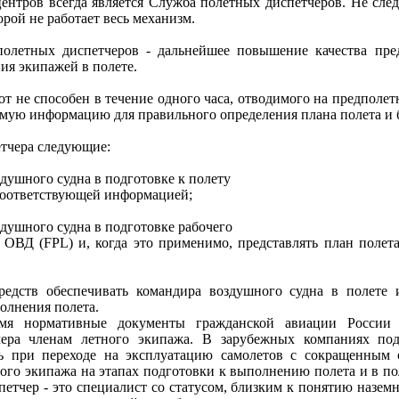
центров всегда является Служба полетных диспетчеров. Не след
торой не работает весь механизм.
полетных диспетчеров - дальнейшее повышение качества пр
ия экипажей в полете.
 не способен в течение одного часа, отводимого на предполет
мую информацию для правильного определения плана полета и 
етчера следующие:
душного судна в подготовке к полету
 соответствующей информацией;
душного судна в подготовке рабочего
я ОВД (FPL) и, когда это применимо, представлять план поле
едств обеспечивать командира воздушного судна в полете 
олнения полета.
мя нормативные документы гражданской авиации России 
чера членам летного экипажа. В зарубежных компаниях под
ь при переходе на эксплуатацию самолетов с сокращенным 
ого экипажа на этапах подготовки к выполнению полета и в по
спетчер - это специалист со статусом, близким к понятию назем