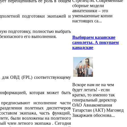
Стрелец-М. Современные
ует переоценивать ее роль в общем
сборные модели
авиатехники – это
уменьшенные копии
едполетной подготовки экипажей и
настоящих са...
ную подготовку, полностью выбрать
безопасного его выполнения.
Выбираем казанские
самолеты. А покупаем
канадские
та для ОВД (FPL) соответствующему
Вскоре нам не на чем
будет летать! - если
информацией, которая может быть
кратко, то именно так
генеральный директор
предписывают исполнение части
ОАО Авиакомпания
разделения полетных диспетчеров
Татарстан (АКТ) Магомед
составом экипажа, часть функций,
Закаржаев обоснова...
лете, были возложены на полетного
ный член летного экипажа . Сегодня