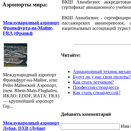
ВКШ Авиабизнес аккредитована
Аэропорты мира:
сертификат авиационного учебно
ВКШ Авиабизнес - сертифициров
Международный аэропорт
пассажирских авиаперевозок,
Франкфурта-на-Майне,
национальных ассоциаций туристи
FRA (Франкф
Читайте:
Авиационный техник-механ
Международный аэропорт
Будут ли у нас свои пилоты?
Франкфурт-на-Майне, или:
Как стать летчиком?
Рейн-Майнский Аэропорт,
Профессия-стюардесса
(нем. Rhein-Main-Flughafen,
Как стать стюардессой?
ИКАО: EDDF, ИАТА: FRA)
— крупнейший аэропорт
Гер...
Добавить комментарий
Международный аэропорт
Имя 
Дубая, DXB (Дубаи)