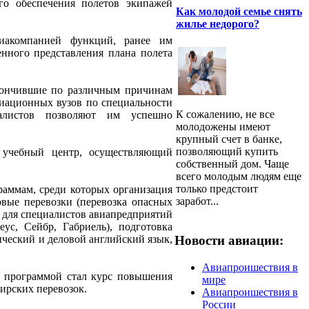
го обеспечения полетов экипажей
Как молодой семье снять
жилье недорого?
виакомпанией функций, ранее им
енного представления плана полета
акончившие по различным причинам
виационных вузов по специальности
К сожалению, не все
иалистов позволяют им успешно
молодожены имеют
крупный счет в банке,
позволяющий купить
- учебный центр, осуществляющий
собственный дом. Чаще
всего молодым людям еще
только предстоит
раммам, среди которых организация
заработ...
овые перевозки (перевозка опасных
в для специалистов авиапредприятий
ус, Сейбр, Габриель), подготовка
ический и деловой английский язык,
Новости авиации:
Авиапроишествия в
 программой стал курс повышения
мире
ирских перевозок.
Авиапроишествия в
России