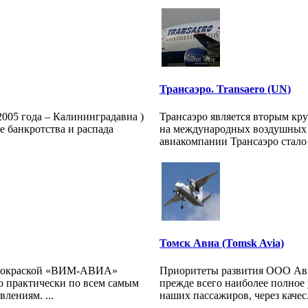
Трансаэро. Transaero (UN)
005 года – Калининградавиа )
Трансаэро является вторым к
те банкротства и распада
на международных воздушных 
авиакомпании Трансаэро стало 5
Томск Авиа (Tomsk Avia)
й окраской «ВИМ-АВИА»
Приоритеты развития ООО Ави
о практически по всем самым
прежде всего наиболее полное
лениям. ...
наших пассажиров, через качес.