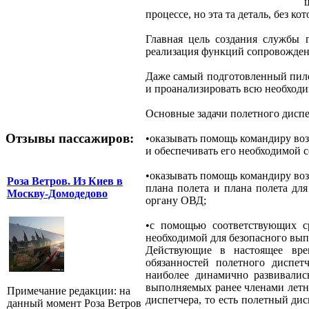
процессе, но эта та деталь, без ко
Главная цель создания службы 
реализация функций сопровожден
Даже самый подготовленный пилот
и проанализировать всю необходи
Основные задачи полетного дисп
Отзывы пассажиров:
•оказывать помощь командиру воз
и обеспечивать его необходимой
•оказывать помощь командиру воз
Роза Ветров. Из Киев в
плана полета и плана полета дл
Москву-Домодедово
органу ОВД;
•с помощью соответствующих ср
необходимой для безопасного вып
Действующие в настоящее вре
обязанностей полетного диспет
наиболее динамично развивалис
выполняемых ранее членами летн
Примечание редакции: на
диспетчера, то есть полетный ди
данный момент Роза Ветров