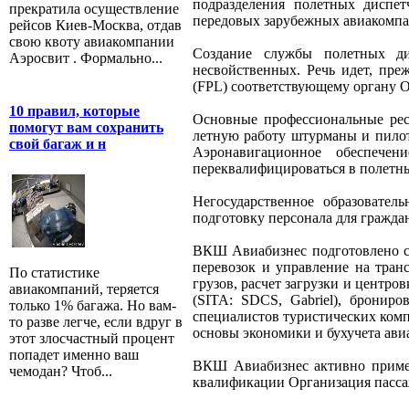
подразделения полетных диспет
прекратила осуществление
передовых зарубежных авиакомпа
рейсов Киев-Москва, отдав
свою квоту авиакомпании
Создание службы полетных ди
Аэросвит . Формально...
несвойственных. Речь идет, пре
(FPL) соответствующему органу 
10 правил, которые
Основные профессиональные рес
помогут вам сохранить
летную работу штурманы и пилот
свой багаж и н
Аэронавигационное обеспече
переквалифицироваться в полетны
Негосударственное образовате
подготовку персонала для граждан
ВКШ Авиабизнес подготовлено св
перевозок и управление на транс
По статистике
грузов, расчет загрузки и центр
авиакомпаний, теряется
(SITA: SDCS, Gabriel), брониро
только 1% багажа. Но вам-
специалистов туристических комп
то разве легче, если вдруг в
основы экономики и бухучета ави
этот злосчастный процент
попадет именно ваш
ВКШ Авиабизнес активно приме
чемодан? Чтоб...
квалификации Организация пасса