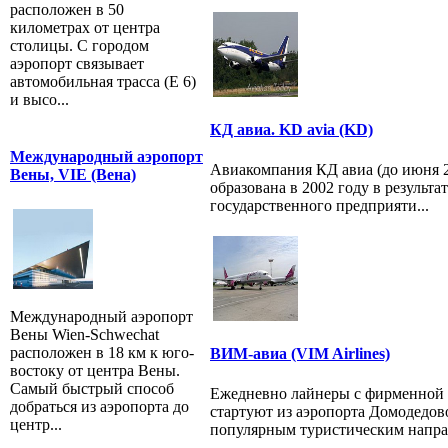
расположен в 50
километрах от центра
столицы. С городом
аэропорт связывает
автомобильная трасса (E 6)
и высо...
КД авиа. KD avia (KD)
Международный аэропорт
Авиакомпания КД авиа (до июня 2
Вены, VIE (Вена)
образована в 2002 году в результа
государственного предприяти...
Международный аэропорт
Вены Wien-Schwechat
расположен в 18 км к юго-
ВИМ-авиа (VIM Airlines)
востоку от центра Вены.
Самый быстрый способ
Ежедневно лайнеры с фирменно
добраться из аэропорта до
стартуют из аэропорта Домодедов
центр...
популярным туристическим направ