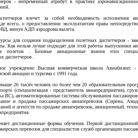
черов - непременный атрибут в практике аэронавигационно
ний.
спетчеров влечет за собой необходимость исполнения а
жде всего, о предоставлении эксплуатантам права непосредств
ОВД, минуя АДП аэродрома вылета.
урсы для создания подразделения полетных диспетчеров - з
ы. Как нельзя лучше подходят для этой работы выпускники а
ние полетов . Базовые авиационные знания этих спец
х диспетчеров .
льное учреждение Высшая коммерческая школа Авиабизнес 
ской авиации и туризма с 1991 года.
ыше 26 тысяч человек по более чем 20 образовательным прог
порте (специализация - представитель авиапредприятия), груз
овка ВС), автоматизированные системы обслуживания пассажиро
вание и продажа пассажирских авиаперевозок (Сирена, Амаде
аний и агентств по продаже авиаперевозок, авиационный, техн
апредприятия.
няет дистанционные формы обучения. Первой дистанционной
жирских перевозок для специалистов служб организации пассаж