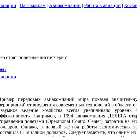
авиации
|
Пассажирам
|
Авиакомпании
|
Работа в авиации
|
Косми
ко стоят полетные диспетчеры?
ры?
 авиации
Пример передовых авиакомпаний мира показал значительн
мероприятий от внедрения современных технологий в области о
Разумное ведение хозяйства всегда увеличивало уровень 
эффективность. Например, в 1994 авиакомпания ДЕЛЬТА от
Управления полетами (Operational Control Center), затратив на е
долларов. Однако, в первый же год работы экономическая э
составила 81 миллион долларов. Следует заметить, что одним и