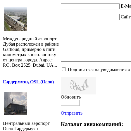
E-Mai
Сайт
Международный аэропорт
Дубая расположен в районе
Garhoud, примерно в пяти
километрах к юго-востоку
от центра города. Адрес:
P.O. Box 2525, Dubai, UA...
Подписаться на уведомления о
Гардермуэн, OSL (Осло)
Обновить
Отправить
Центральный аэропорт
Каталог авиакомпаний:
Осло Гардермуэн