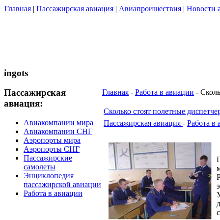
Главная
|
Пассажирская авиация
|
Авиапроишествия
|
Новости 
ingots
Пассажирская
Главная
-
Работа в авиации
- Сколь
авиация:
Сколько стоят полетные диспетче
Авиакомпании мира
Пассажирская авиация
-
Работа в
Авиакомпании СНГ
Аэропорты мира
Аэропорты СНГ
Пассажирские
самолеты
Энциклопедия
пассажирской авиации
Работа в авиации