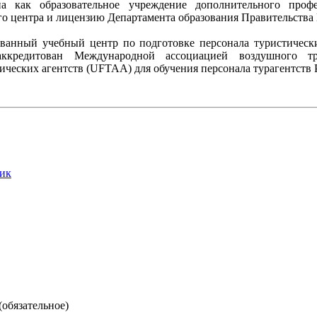
 как образовательное учреждение дополнительного профес
го центра и лицензию Департамента образования Правительства
анный учебный центр по подготовке персонала туристически
 аккредитован Международной ассоциацией воздушного т
ческих агентств (UFTAA) для обучения персонала турагентств 
ик
(обязательное)