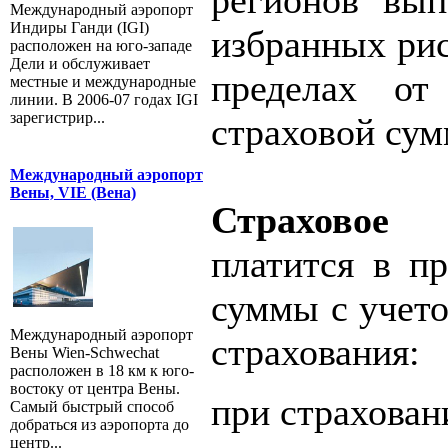
регионов вып
Международный аэропорт
Индиры Ганди (IGI)
избранных рис
расположен на юго-западе
Дели и обслуживает
пределах от
местные и международные
линии. В 2006-07 годах IGI
зарегистрир...
страховой су
Международный аэропорт
Вены, VIE (Вена)
Страхово
платится в пр
суммы с учето
Международный аэропорт
страхования:
Вены Wien-Schwechat
расположен в 18 км к юго-
востоку от центра Вены.
при страхован
Самый быстрый способ
добраться из аэропорта до
центр...