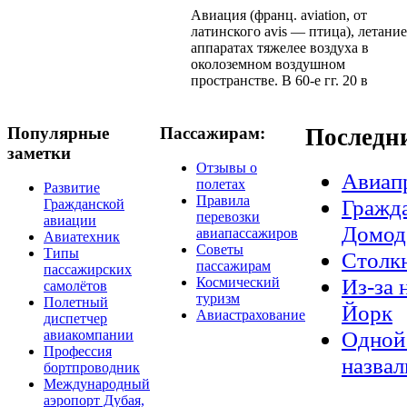
Авиация (франц. aviation, от
латинского avis — птица), летание
аппаратах тяжелее воздуха в
околоземном воздушном
пространстве. В 60-е гг. 20 в
Популярные
Пассажирам:
Последн
заметки
Отзывы о
Авиап
полетах
Развитие
Правила
Гражда
Гражданской
перевозки
авиации
Домод
авиапассажиров
Авиатехник
Советы
Типы
Столкн
пассажирам
пассажирских
Из-за 
Космический
самолётов
туризм
Полетный
Йорк
Авиастрахование
диспетчер
Одной 
авиакомпании
Профессия
назвал
бортпроводник
Международный
аэропорт Дубая,