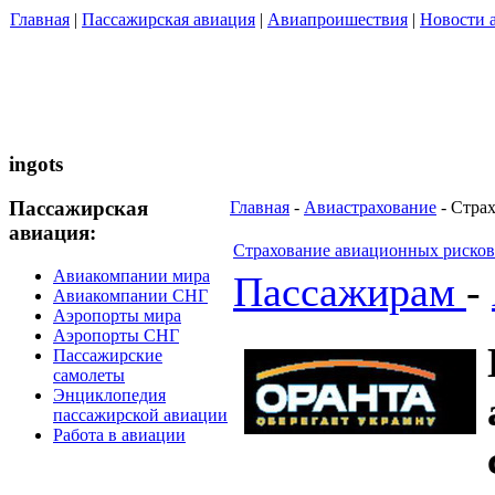
Главная
|
Пассажирская авиация
|
Авиапроишествия
|
Новости 
ingots
Пассажирская
Главная
-
Авиастрахование
- Стра
авиация:
Страхование авиационных рисков
Авиакомпании мира
Пассажирам
-
Авиакомпании СНГ
Аэропорты мира
Аэропорты СНГ
Пассажирские
самолеты
Энциклопедия
пассажирской авиации
Работа в авиации