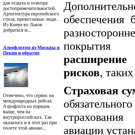
Дополните
для отдыха и осмотра
достопримечательностей.
Архитектура европейского
обеспечения 
стиля, приветливые люди.
Из Киева во Львов
разносторон
добраться м...
покрыти
Аэрофлотом из Москвы в
Пекин и обратно
расширение 
рисков
, таких
Страховая с
Отмечено, что сервис на
обязательно
международных рейсах
Аэрофлота на порядок
выше, чем на
страховани
внутрироссийских. Так
оказалось и в этот раз при
авиации устан
полете этой авиако...