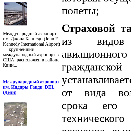
полеты;
Страховой т
Международный аэропорт
из видов 
им. Джона Кеннеди (John F.
Kennedy International Airport)
— крупнейший
авиационно
международный аэропорт в
США, расположен в районе
гражданс
Квин...
устанавливает
Международный аэропорт
им. Индиры Ганди, DEL
от вида воз
(Дели)
срока его 
техническо