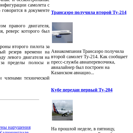
конфигурации самолета с
- говорится в документе
Трансаэро получила второй Ту-214
ом правого двигателя,
я, реверс которого был
ороны второго пилота за
Авиакомпания Трансаэро получила
ный резерв времени на
второй самолет Ту-214. Как сообщает
ду левого двигателя на
пресс-служба авиаперевозчика,
 за пределы полосы и
авиалайнер был построен на
Казанском авиацио...
и членами технической
Кубе передан первый Ту-204
лены нарушения
На прошлой неделе, в пятницу,
 Калининграде