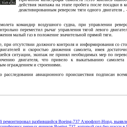
действия экипажа на этапе пробега после посадки в 
деактивированным реверсом тяги одного двигателя , 
молета командир воздушного судна, при управлении реверс
нтрольно переместил рычаг управления тягой левого двигател
ожения малый газ в положение значительной прямой тяги.
те, при отсутствии должного контроля и информирования со ст
вигателей и скоростью движения самолета, имея достаточ
ейся ситуации, экипаж не принял необходимых мер по перево
ючению двигателя, что привело к выкатыванию самолета
ым ограждением и строениями.
о расследовании авиационного происшествия подписан всем
ый ремонтировал разбившийся Boeing-737 Аэрофлот-Норд, выяв
шифровку черных ящиков Boeing-737, который сел без шасси в