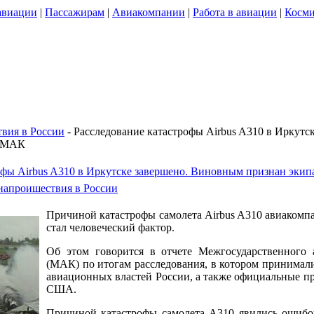
авиации
|
Пассажирам
|
Авиакомпании
|
Работа в авиации
|
Косми
вия в России
- Расследование катастрофы Airbus A310 в Иркут
т МАК
офы Airbus A310 в Иркутске завершено. Виновным признан экип
апроишествия в России
Причиной катастрофы самолета Airbus A310 авиакомп
стал человеческий фактор.
Об этом говорится в отчете Межгосударственного 
(МАК) по итогам расследования, в котором принимали
авиационных властей России, а также официальные п
США.
Причиной катастрофы самолета А310 явились ошибо