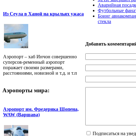
Аварийная посадк
Футбольные фанат
Из Сеула в Ханой на крыльях ужаса
Боинг авиакомпан
стекла
Добавить комментари
Аэропорт – хаб Инчон совершенно
суперсов-ременный аэропорт
поражает своими размерами,
расстояниями, новизной и т.д. и т.п
Аэропорты мира:
Аэропорт им. Фредерика Шопена,
WAW (Варшава)
Подписаться на уве