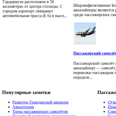
Гардермуэн расположен в 50
Широкофюзеляжные Бо
километрах от центра столицы. С
авиалайнеры являются 
городом аэропорт связывает
среди пассажирских сам
автомобильная трасса (E 6) и высо...
Пассажирский самолё
Пассажирский самолёт 
авиалайнер) — самолёт
перевозки пассажиров и
определе...
Популярные заметки
Пассаж
Развитие Гражданской авиации
Отзы
Авиатехник
Прав
Типы пассажирских самолётов
Сов