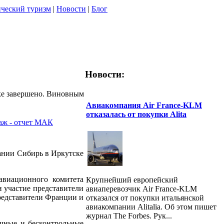
ческий туризм
|
Новости
|
Блог
Новости:
ске завершено. Виновным
Авиакомпания Air France-KLM
отказалась от покупки Alita
аж - отчет МАК
ании Сибирь в Иркутске
авиационного комитета
Крупнейший европейский
 участие представители
авиаперевозчик Air France-KLM
редставители Франции и
отказался от покупки итальянской
авиакомпании Alitalia. Об этом пишет
журнал The Forbes. Рук...
чные и бесконтрольные