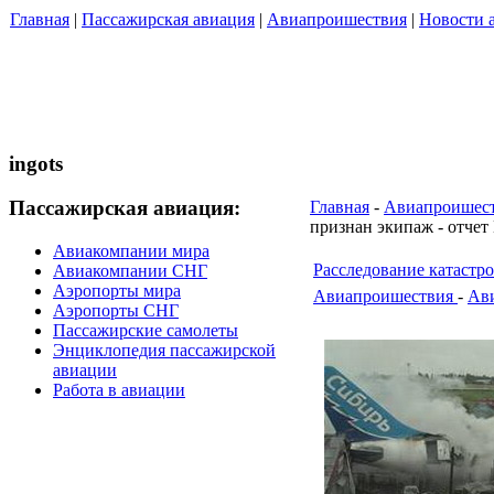
Главная
|
Пассажирская авиация
|
Авиапроишествия
|
Новости 
ingots
Пассажирская авиация:
Главная
-
Авиапроишест
признан экипаж - отче
Авиакомпании мира
Расследование катастр
Авиакомпании СНГ
Аэропорты мира
Авиапроишествия
-
Ави
Аэропорты СНГ
Пассажирские самолеты
Энциклопедия пассажирской
авиации
Работа в авиации