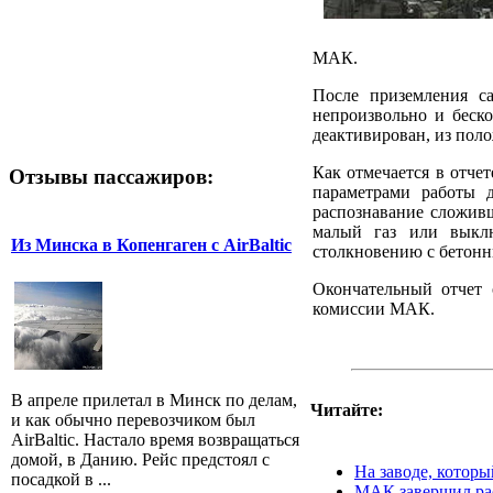
МАК.
После приземления са
непроизвольно и беско
деактивирован, из пол
Как отмечается в отче
Отзывы пассажиров:
параметрами работы д
распознавание сложивш
малый газ или выкл
Из Минска в Копенгаген с AirBaltic
столкновению с бетонн
Окончательный отчет 
комиссии МАК.
В апреле прилетал в Минск по делам,
Читайте:
и как обычно перевозчиком был
AirBaltic. Настало время возвращаться
домой, в Данию. Рейс предстоял с
На заводе, котор
посадкой в ...
МАК завершил рас