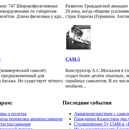
инг 747 Широкофюзеляжные
Развитие Гражданской авиации 
рекордсменами по габаритам
20 века, когда общими усилиям
олётов. Длина фюзеляжа у кру...
стран Европы (Германия, Англия
т
САМ-5
(коммерческий самолёт,
Конструктор А.С.Москалев в г
, предназначенный для
создал более десяти опытных, 
 багажа. Не существует чёткого
серийных самолетов. В их чис
необычн...
ирам:
Последние события
вы о полетах
Авиапроисшествие с самол
ила перевозки авиапассажиров
Гражданин Казахстана два 
еты пассажирам
Столкновение Ту 154М и «