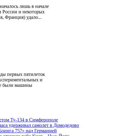
началось лишь в начале
и России и некоторых
, Франция) удало...
оды первых пятилеток
экспериментальных и
ле были машины
етом Ту-134 в Симферополе
часа удерживал самолет в Домодедово
Боинга 757» над Германией