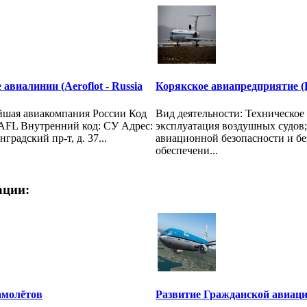
авиалинии (Aeroflot - Russia
Корякское авиапредприятие (K
йшая авиакомпания России Код
Вид деятельности: Техническое
FL Внутренний код: СУ Адрес:
эксплуатация воздушных судов;
градский пр-т, д. 37...
авиационной безопасности и бе
обеспечени...
ации:
амолётов
Развитие Гражданской авиац