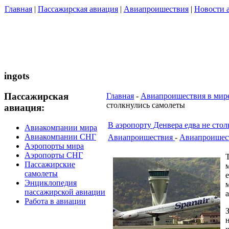
Главная
|
Пассажирская авиация
|
Авиапроишествия
|
Новости 
ingots
Пассажирская
Главная
-
Авиапроишествия в мир
столкнулись самолеты
авиация:
В аэропорту Денвера едва не сто
Авиакомпании мира
Авиакомпании СНГ
Авиапроишествия
-
Авиапроишест
Аэропорты мира
Аэропорты СНГ
Пассажирские
самолеты
Энциклопедия
пассажирской авиации
Работа в авиации