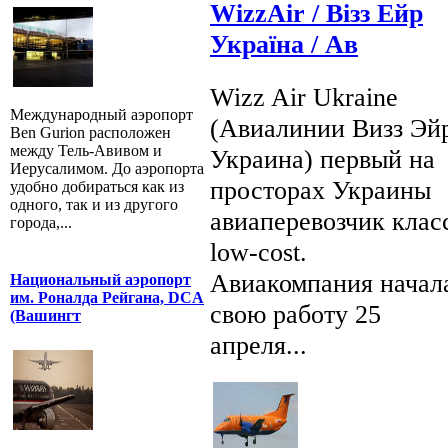
WizzAir / Візз Ейр
Україна / Ав
Wizz Air Ukraine
Международный аэропорт
(Авиалинии Визз Эй
Ben Gurion расположен
между Тель-Авивом и
Украина) первый на
Иерусалимом. До аэропорта
просторах Украины
удобно добираться как из
одного, так и из другого
авиаперевозчик клас
города,...
low-cost.
Авиакомпания начал
Национальный аэропорт
им. Роналда Рейгана, DCA
свою работу 25
(Вашингт
апреля...