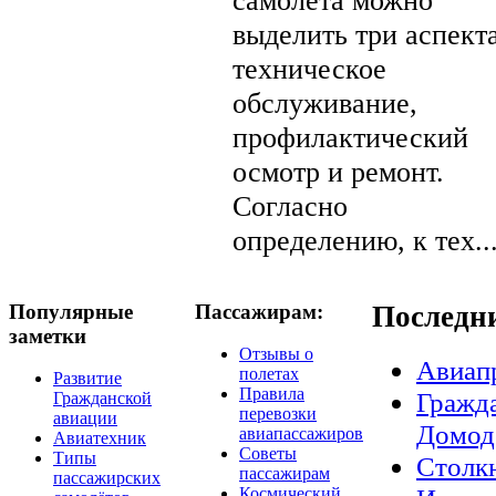
выделить три аспекта
техническое
обслуживание,
профилактический
осмотр и ремонт.
Согласно
определению, к тех..
Популярные
Пассажирам:
Последн
заметки
Отзывы о
Авиап
полетах
Развитие
Правила
Гражда
Гражданской
перевозки
авиации
Домод
авиапассажиров
Авиатехник
Советы
Типы
Столкн
пассажирам
пассажирских
Космический