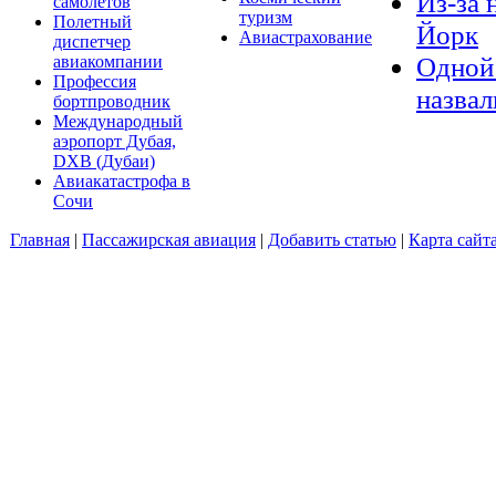
Из-за 
самолётов
туризм
Полетный
Йорк
Авиастрахование
диспетчер
Одной 
авиакомпании
Профессия
назвал
бортпроводник
Международный
аэропорт Дубая,
DXB (Дубаи)
Авиакатастрофа в
Сочи
Главная
|
Пассажирская авиация
|
Добавить статью
|
Карта сайт