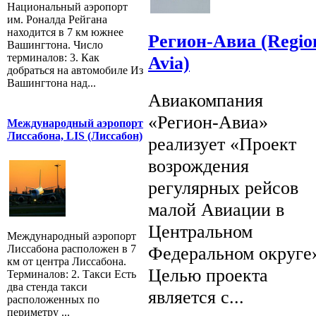
Национальный аэропорт
им. Роналда Рейгана
находится в 7 км южнее
Регион-Авиа (Regio
Вашингтона. Число
терминалов: 3. Как
Avia)
добраться на автомобиле Из
Вашингтона над...
Авиакомпания
«Регион-Авиа»
Международный аэропорт
Лиссабона, LIS (Лиссабон)
реализует «Проект
возрождения
регулярных рейсов
малой Авиации в
Центральном
Международный аэропорт
Федеральном округе
Лиссабона расположен в 7
км от центра Лиссабона.
Целью проекта
Терминалов: 2. Такси Есть
два стенда такси
является с...
расположенных по
периметру ...