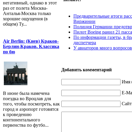
негативный, однако в этот
раз от полета Москва-
Анталья-Москва только
Предварительные итоги рас
хорошие ощущения (в
Виржинии
общем) Ту...
Полиция Германии предотвр
Пилот Boeing ранил 21 пасс
По информации газеты, в бр
Air Berlin: (Киев) Краков-
диспетчера
Берлин-Краков. Классика
У авиаторов много вопросо
по бю
Добавить комментарий
Имя 
E-Mai
В июне была намечена
поездка во Вроцлав для
Сайт
того, чтобы посмотреть, как
город и аэропорт готовятся
к проведению
континентального
первенства по футбо...