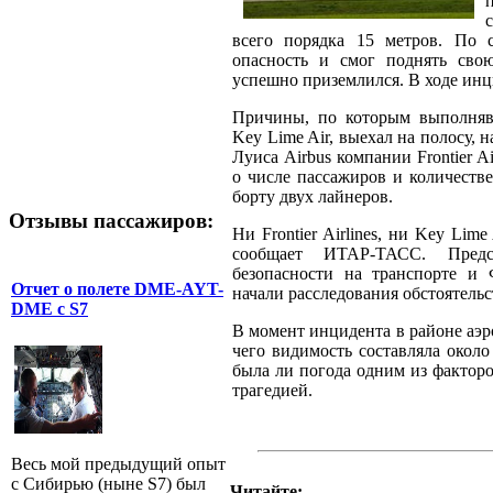
всего порядка 15 метров. По с
опасность и смог поднять сво
успешно приземлился. В ходе инц
Причины, по которым выполняв
Key Lime Air, выехал на полосу,
Луиса Airbus компании Frontier Ai
о числе пассажиров и количестве
борту двух лайнеров.
Отзывы пассажиров:
Ни Frontier Airlines, ни Key Lim
сообщает ИТАР-ТАСС. Предс
безопасности на транспорте и 
Отчет о полете DME-AYT-
начали расследования обстоятель
DME с S7
В момент инцидента в районе аэро
чего видимость составляла около
была ли погода одним из факторо
трагедией.
Весь мой предыдущий опыт
с Сибирью (ныне S7) был
Читайте: