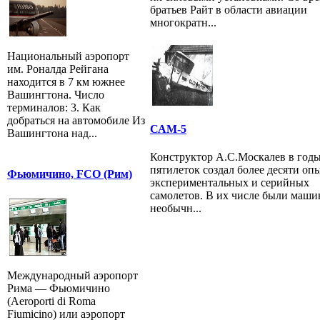
братьев Райт в области авиации
многократн...
Национальный аэропорт
им. Роналда Рейгана
находится в 7 км южнее
Вашингтона. Число
терминалов: 3. Как
добраться на автомобиле Из
САМ-5
Вашингтона над...
Конструктор А.С.Москалев в год
пятилеток создал более десяти оп
Фьюмичино, FCO (Рим)
экспериментальных и серийных
самолетов. В их числе были маш
необычн...
Международный аэропорт
Рима — Фьюмичино
(Aeroporti di Roma
Fiumicino) или аэропорт