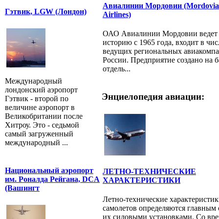
Авиалинии Мордовии (Mordovia
Гэтвик, LGW (Лондон)
Airlines)
ОАО Авиалинии Мордовии ведет
историю с 1965 года, входит в чис
ведущих региональных авиакомп
России. Предприятие создано на б
отдель...
Международный
лондонский аэропорт
Энциелопедия авиации:
Гэтвик - второй по
величине аэропорт в
Великобритании после
Хитроу. Это - седьмой
самый загруженный
международный ...
Национальный аэропорт
ЛЕТНО-ТЕХНИЧЕСКИЕ
им. Роналда Рейгана, DCA
ХАРАКТЕРИСТИКИ
(Вашингт
Летно-технические характеристи
самолетов определяются главным 
их силовыми установками. Со вр