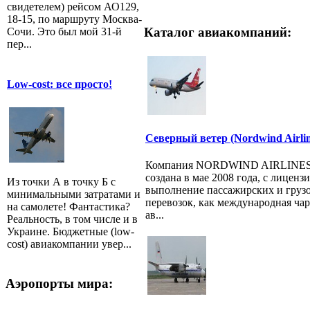
свидетелем) рейсом АО129,
18-15, по маршруту Москва-
Каталог авиакомпаний:
Сочи. Это был мой 31-й
пер...
Low-cost: все просто!
Северный ветер (Nordwind Airlin
Компания NORDWIND AIRLINES
создана в мае 2008 года, с лиценз
Из точки А в точку Б с
выполнение пассажирских и груз
минимальными затратами и
перевозок, как международная ча
на самолете! Фантастика?
ав...
Реальность, в том числе и в
Украине. Бюджетные (low-
cost) авиакомпании увер...
Аэропорты мира: