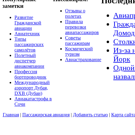
Последн
заметки
Отзывы о
Авиап
полетах
Развитие
Правила
Гражда
Гражданской
перевозки
авиации
Домод
авиапассажиров
Авиатехник
Советы
Типы
Столкн
пассажирам
пассажирских
Из-за 
Космический
самолётов
туризм
Полетный
Йорк
Авиастрахование
диспетчер
Одной 
авиакомпании
Профессия
назвал
бортпроводник
Международный
аэропорт Дубая,
DXB (Дубаи)
Авиакатастрофа в
Сочи
Главная
|
Пассажирская авиация
|
Добавить статью
|
Карта сайт