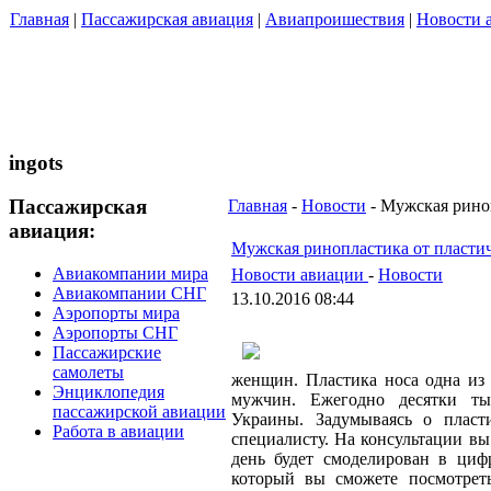
Главная
|
Пассажирская авиация
|
Авиапроишествия
|
Новости 
ingots
Пассажирская
Главная
-
Новости
- Мужская риноп
авиация:
Мужская ринопластика от пластич
Авиакомпании мира
Новости авиации
-
Новости
Авиакомпании СНГ
13.10.2016 08:44
Аэропорты мира
Аэропорты СНГ
Пассажирские
самолеты
женщин. Пластика носа одна из
Энциклопедия
мужчин. Ежегодно десятки ты
пассажирской авиации
Украины. Задумываясь о пласт
Работа в авиации
специалисту. На консультации вы
день будет смоделирован в циф
который вы сможете посмотрет