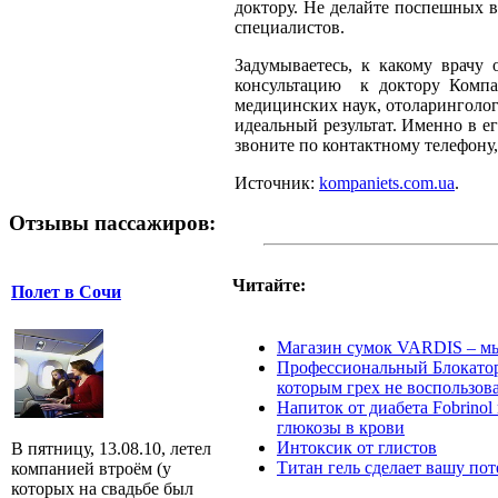
доктору. Не делайте поспешных в
специалистов.
Задумываетесь, к какому врачу 
консультацию к доктору Компа
медицинских наук, отоларинголог
идеальный результат. Именно в е
звоните по контактному телефону, 
Источник:
kompaniets.com.ua
.
Отзывы пассажиров:
Читайте:
Полет в Сочи
Магазин сумок VARDIS – мы
Профессиональный Блокатор
которым грех не воспользов
Напиток от диабета Fobrino
глюкозы в крови
Интоксик от глистов
В пятницу, 13.08.10, летел
Титан гель сделает вашу по
компанией втроём (у
которых на свадьбе был