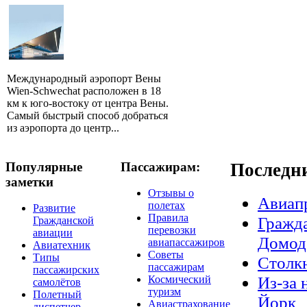
Международный аэропорт Вены
Wien-Schwechat расположен в 18
км к юго-востоку от центра Вены.
Самый быстрый способ добраться
из аэропорта до центр...
Популярные
Пассажирам:
Последн
заметки
Отзывы о
Авиап
полетах
Развитие
Правила
Гражда
Гражданской
перевозки
авиации
Домод
авиапассажиров
Авиатехник
Советы
Типы
Столкн
пассажирам
пассажирских
Из-за 
Космический
самолётов
туризм
Полетный
Йорк
Авиастрахование
диспетчер