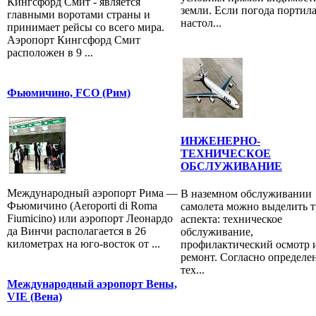
Кингсфорд Смит - является
земли. Если погода портил
главными воротами страны и
настол...
принимает рейсы со всего мира.
Аэропорт Кингсфорд Смит
расположен в 9 ...
Фьюмичино, FCO (Рим)
ИНЖЕНЕРНО-
ТЕХНИЧЕСКОЕ
ОБСЛУЖИВАНИЕ
Международный аэропорт Рима —
В наземном обслуживании
Фьюмичино (Aeroporti di Roma
самолета можно выделить 
Fiumicino) или аэропорт Леонардо
аспекта: техническое
да Винчи располагается в 26
обслуживание,
километрах на юго-восток от ...
профилактический осмотр 
ремонт. Согласно определе
тех...
Международный аэропорт Вены,
VIE (Вена)