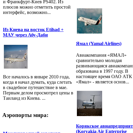
и Франкфурт-Киев PS402. Из
плюсов можно отметить простой
интерфейс, возможно...
Из Киева на восток Etihad +
МАУ через Абу-Даби
Ямал (Yamal Airlines)
Авиакомпания «ЯМАЛ»
сравнительно молодая
развивающаяся авиакомпан
образована в 1997 году. В
настоящее время ОАО АТК
Все началось в январе 2010 года,
«Ямал» - является основ...
когда я начал думать, куда слетать
в свадебное путешествие в мае.
Первым делом просмотрел цены в
Таиланд из Киева. ...
Аэропорты мира:
Корякское авиапредприят
(Koryakia Air Enterprise