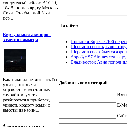
свидетелем) рейсом АО129,
18-15, по маршруту Москва-
Сочи. Это был мой 31-й
пер...
Читайте:
Виртуальная авиация -
заметки симмера
Поставки SuperJet-100 пере
Шереметьево открыло втору
Шереметьево займется аэро
Аэробус S7 Airlines сел на 
Владивосток Авиа пополнила
Вам никогда не хотелось бы
Добавить комментарий
узнать, что значит
управлять многотонным
Имя 
самолётом, уметь
разбираться в приборах,
E-Mai
увидеть красоту земли с
высоты из кабин...
Сайт
Аэропорты мира: