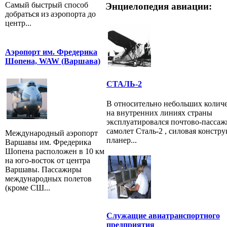
Самый быстрый способ
Энциелопедия авиации:
добраться из аэропорта до
центр...
Аэропорт им. Фредерика
Шопена, WAW (Варшава)
СТАЛЬ-2
В относительно небольших колич
на внутренних линиях страны
эксплуатировался почтово-пасса
самолет Cтaль-2 , силовая констр
Международный аэропорт
планер...
Варшавы им. Фредерика
Шопена расположен в 10 км
на юго-восток от центра
Варшавы. Пассажиры
международных полетов
(кроме СШ...
Служащие авиатранспортного
предприятия