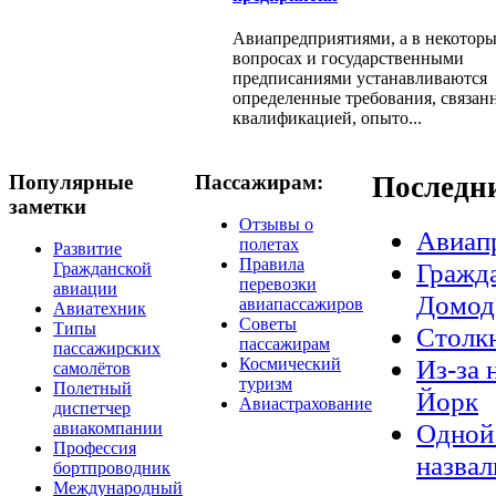
Авиапредприятиями, а в некотор
вопросах и государственными
предписаниями устанавливаются
определенные требования, связан
квалификацией, опыто...
Популярные
Пассажирам:
Последн
заметки
Отзывы о
Авиап
полетах
Развитие
Правила
Гражда
Гражданской
перевозки
авиации
Домод
авиапассажиров
Авиатехник
Советы
Типы
Столкн
пассажирам
пассажирских
Из-за 
Космический
самолётов
туризм
Полетный
Йорк
Авиастрахование
диспетчер
Одной 
авиакомпании
Профессия
назвал
бортпроводник
Международный