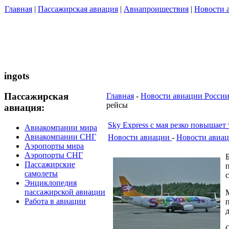
Главная
|
Пассажирская авиация
|
Авиапроишествия
|
Новости 
ingots
Пассажирская
Главная
-
Новости авиации Росси
рейсы
авиация:
Sky Express с мая резко повышает
Авиакомпании мира
Авиакомпании СНГ
Новости авиации
-
Новости авиац
Аэропорты мира
Аэропорты СНГ
Пассажирские
самолеты
с
Энциклопедия
пассажирской авиации
Работа в авиации