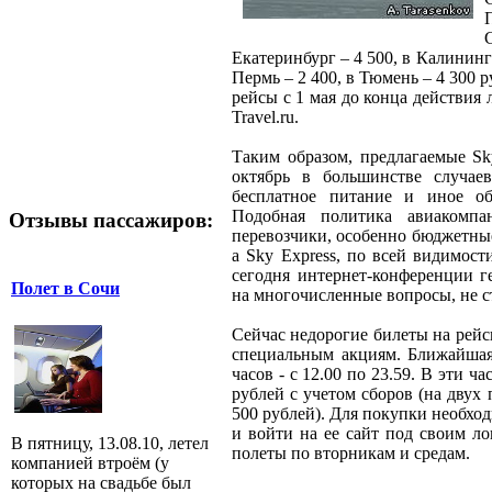
Екатеринбург – 4 500, в Калинингр
Пермь – 2 400, в Тюмень – 4 300 
рейсы с 1 мая до конца действия 
Travel.ru.
Таким образом, предлагаемые Sk
октябрь в большинстве случае
бесплатное питание и иное об
Подобная политика авиакомпа
Отзывы пассажиров:
перевозчики, особенно бюджетны
а Sky Express, по всей видимост
сегодня интернет-конференции г
Полет в Сочи
на многочисленные вопросы, не с
Сейчас недорогие билеты на рейсы
специальным акциям. Ближайшая 
часов - с 12.00 по 23.59. В эти ч
рублей с учетом сборов (на дву
500 рублей). Для покупки необх
и войти на ее сайт под своим л
В пятницу, 13.08.10, летел
полеты по вторникам и средам.
компанией втроём (у
которых на свадьбе был