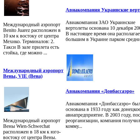
Авиакомпания Украинские вер
Авиакомпания ЗАО Украинские
Международный аэропорт
вертолеты основана 10 декабря 20
Benito Juarez расположен в
В настоящее время она располага
10 км к востоку от центра
большим в Украине парком средних
Мехико. Терминалов: 2.
Такси В зале прилета есть
стойка, где можно ...
Международный аэропорт
Вены, VIE (Вена)
Авиакомпания «Донбассаэро»
Авиакомпания «Донбассаэро» бы
основана в 1933 году как донецко
авиапредприятие. В 2003 году, по
реорганизации, компания получил
Международный аэропорт
комму...
Вены Wien-Schwechat
расположен в 18 км к юго-
востоку от центра Вены.