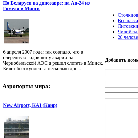
По Беларуси на динозавре: на Ан-24 из
Гомеля в Минск
Столкнов
Все пасс
Литовски
Чилийски
28 челове
6 апреля 2007 года: так совпало, что в
очередную годовщину аварии на
Добавить ком
Чернобыльской АЭС я решил слетать в Минск.
Билет был куплен за несколько дне...
Аэропорты мира:
New Airport, KAI (Каир)