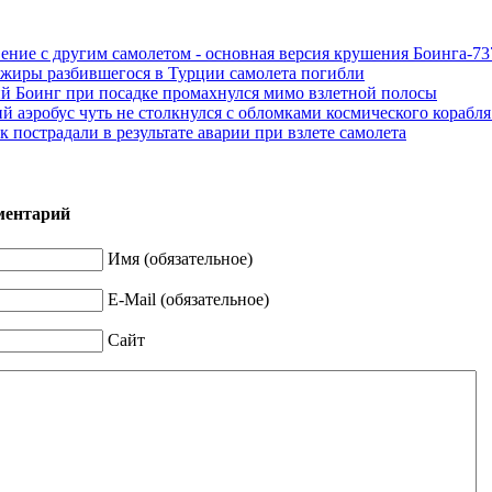
ение с другим самолетом - основная версия крушения Боинга-73
ажиры разбившегося в Турции самолета погибли
й Боинг при посадке промахнулся мимо взлетной полосы
й аэробус чуть не столкнулся с обломками космического корабля
к пострадали в результате аварии при взлете самолета
ментарий
Имя (обязательное)
E-Mail (обязательное)
Сайт