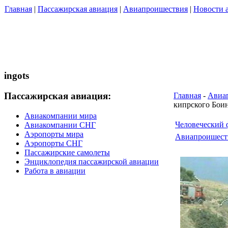
Главная
|
Пассажирская авиация
|
Авиапроишествия
|
Новости 
ingots
Пассажирская авиация:
Главная
-
Авиа
кипрского Боин
Авиакомпании мира
Человеческий 
Авиакомпании СНГ
Аэропорты мира
Авиапроишес
Аэропорты СНГ
Пассажирские самолеты
Энциклопедия пассажирской авиации
Работа в авиации