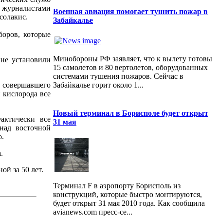
с журналистами
Военная авиация помогает тушить пожар в
солакис.
Забайкалье
боров, которые
Минобороны РФ заявляет, что к вылету готовы
 не установили
15 самолетов и 80 вертолетов, оборудованных
системами тушения пожаров. Сейчас в
Забайкалье горит около 1...
, совершавшего
 кислорода все
Новый терминал в Борисполе будет открыт
актически все
31 мая
над восточной
о.
.
ой за 50 лет.
Терминал F в аэропорту Борисполь из
конструкций, которые быстро монтируются,
будет открыт 31 мая 2010 года. Как сообщила
avianews.com пресс-се...