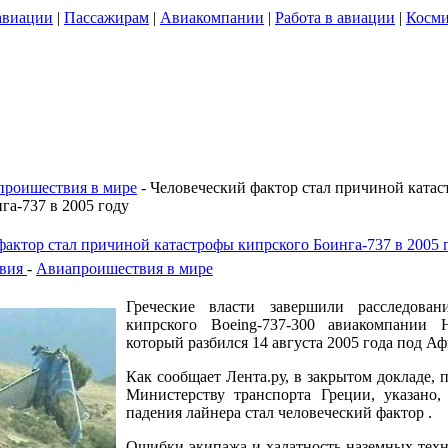
авиации
|
Пассажирам
|
Авиакомпании
|
Работа в авиации
|
Косми
проишествия в мире
- Человеческий фактор стал причиной ката
га-737 в 2005 году
фактор стал причиной катастрофы кипрского Боинга-737 в 2005 
твия
-
Авиапроишествия в мире
Греческие власти завершили расследован
кипрского Boeing-737-300 авиакомпании He
который разбился 14 августа 2005 года под А
Как сообщает Лента.ру, в закрытом докладе, 
Министерству транспорта Греции, указано,
падения лайнера стал человеческий фактор .
Ошибки экипажа и халатность наземных тех