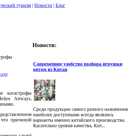
ческий туризм
|
Новости
|
Блог
Новости:
строфы
Современное удобство подбора игрушки
оптом из Китая
году
ие катастрофы
lios Airways,
финами.
Среди продукции самого разного назначения
представленном
наиболее доступными всегда являлись
 что причиной
варианты именно китайского производства.
Касательно уровня качества, Кит...
нических служб