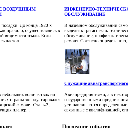
Е ВОЗДУШНЫМ
ИНЖЕНЕРНО-ТЕХНИЧЕСК
М
ОБСЛУЖИВАНИЕ
 посадки. До конца 1920-х
В наземном обслуживании само
как правило, осуществлялись в
выделить три аспекта: техничес
ой видимости земли. Если
обслуживание, профилактическ
сь настол...
ремонт. Согласно определению, к
Служащие авиатранспортного
о небольших количествах на
Авиапредприятиями, а в некото
ниях страны эксплуатировался
государственными предписани
ирский самолет Cтaль-2 ,
устанавливаются определенные 
укция планер...
связанные с квалификацией, опы
ирам:
Последние события