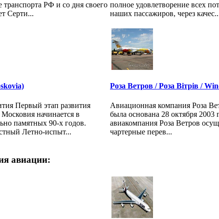
е транспорта РФ и со дня своего
полное удовлетворение всех по
т Серти...
наших пассажиров, через качес..
skovia)
Роза Ветров / Роза Вітрів / Wi
ития Первый этап развития
Авиационная компания Роза Вет
Московия начинается в
была основана 28 октября 2003 
ьно памятных 90-х годов.
авиакомпания Роза Ветров осущ
стный Летно-испыт...
чартерные перев...
ия авиации: