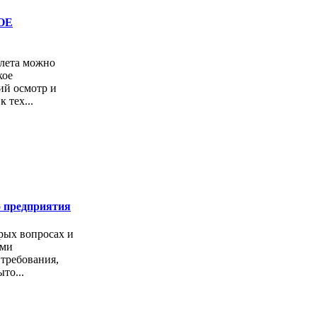
ОЕ
лета можно
кое
ий осмотр и
 тех...
 предприятия
рых вопросах и
ями
требования,
то...