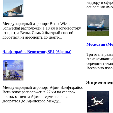
надзору в сфер
основания имее
Международный аэропорт Вены Wien-
Schwechat расположен в 18 км к юго-востоку
от центра Вены. Самый быстрый способ
добраться из аэропорта до центр...
Московия (Mo
Элефтэрайос Венизелос, SPJ (Афины)
Три этапа разв
Авиакомпании 
середине печал
Всемирно изве
Энциелопед
Международный аэропорт Афин Элефтэрайос
Венизелос расположен в 27 км на северо-
восток от цента Афин. Терминалов: 2.
Добраться до Афинского Между...