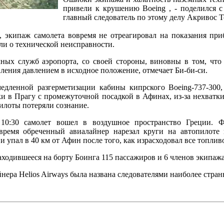
привели к крушению Boeing , - поделился 
главный следователь по этому делу Акривос Т
, экипаж самолета вовремя не отреагировал на показания при
ли о технической неисправности.
ных служб аэропорта, со своей стороны, виновны в том, что
ления давлением в исходное положение, отмечает Би-би-си.
медленной разгерметизации кабины кипрского Boeing-737-300
ки в Прагу с промежуточной посадкой в Афинах, из-за нехватки
илоты потеряли сознание.
 10:30 самолет вошел в воздушное пространство Греции. Ф
время обреченный авиалайнер нарезал круги на автопилоте 
и упал в 40 км от Афин после того, как израсходовал все топлив
аходившееся на борту Боинга 115 пассажиров и 6 членов экипажа
нера Helios Airways была названа следователями наиболее странн