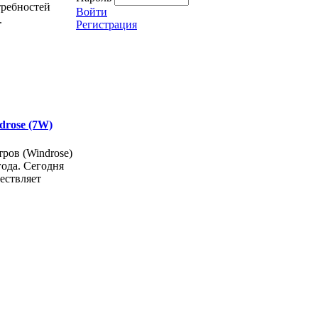
требностей
Войти
.
Регистрация
ndrose (7W)
ров (Windrose)
года. Сегодня
ествляет