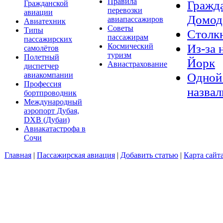
Правила
Гражда
Гражданской
перевозки
авиации
Домод
авиапассажиров
Авиатехник
Советы
Типы
Столкн
пассажирам
пассажирских
Из-за 
Космический
самолётов
туризм
Полетный
Йорк
Авиастрахование
диспетчер
Одной 
авиакомпании
Профессия
назвал
бортпроводник
Международный
аэропорт Дубая,
DXB (Дубаи)
Авиакатастрофа в
Сочи
Главная
|
Пассажирская авиация
|
Добавить статью
|
Карта сайт