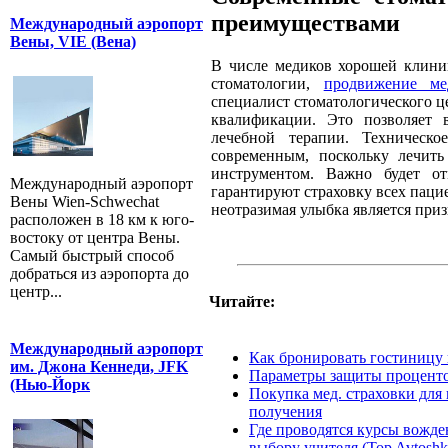
преимуществами
Международный аэропорт
Вены, VIE (Вена)
В числе медиков хорошей клини
стоматологии,
продвижение ме
специалист стоматологического 
квалификации. Это позволяет 
лечебной терапии. Техническо
современным, поскольку лечить
инструментом. Важно будет от
Международный аэропорт
гарантируют страховку всех пацие
Вены Wien-Schwechat
неотразимая улыбка является при
расположен в 18 км к юго-
востоку от центра Вены.
Самый быстрый способ
добраться из аэропорта до
центр...
Читайте:
Международный аэропорт
Как бронировать гостиницу
им. Джона Кеннеди, JFK
Параметры защиты проценто
(Нью-Йорк
Покупка мед. страховки для
получения
Где проводятся курсы вожде
выбору учителя (Top Avtoshk