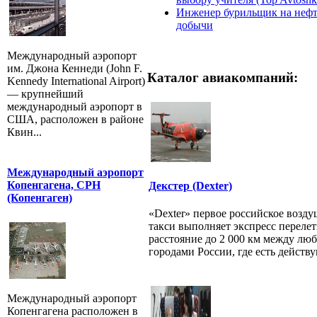
Инженер бурильщик на нефт
добычи
Международный аэропорт
им. Джона Кеннеди (John F.
Каталог авиакомпаний:
Kennedy International Airport)
— крупнейший
международный аэропорт в
США, расположен в районе
Квин...
Международный аэропорт
Копенгагена, CPH
Декстер (Dexter)
(Копенгаген)
«Dexter» первое российское возд
такси выполняет экспресс переле
расстояние до 2 000 км между лю
городами России, где есть действу
Международный аэропорт
Копенгагена расположен в