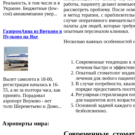
Реальность, в том числе и в
работы, пациенту делают компью
Украине. Бюджетные (low-
рассмотреть проблему. После ос
cost) авиакомпании увер...
и метод терапии, с приблизител
случае оперативного вмешательст
палаты для людей, которые требу
опытным персоналом клиники.
ГазпромАвиа из Внуково в
Пулково на Яке
Несколько важных особенностей 
Современные тенденции в л
лечения быстро и эффективн
Опытный стоматолог индиви
лечения для любого пациент
Вылет самолета в 18-00,
В случае потребности, ква
регистрация началась в 16-
порядке предоставить посет
55, а не за полтора часа, как
Регулярная стерилизация по
принято. Порадовал
для пациентов всех возрасто
аэропорт Внуково - нет
Основной задачей каждого 
толп Шереметьево и Домо...
безболезненно.
Аэропорты мира:
Современные стомат