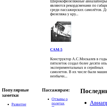
Широкофюзеляжные авиалайнеры
являются рекордсменами по габар
среди пассажирских самолётов. Д
фюзеляжа у кру...
САМ-5
Конструктор А.С.Москалев в год
пятилеток создал более десяти оп
экспериментальных и серийных
самолетов. В их числе были маш
необычн...
Популярные
Пассажирам:
Последн
заметки
Отзывы о
Авиап
полетах
Развитие