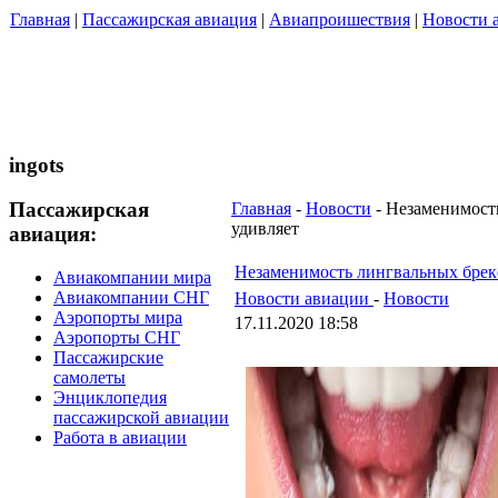
Главная
|
Пассажирская авиация
|
Авиапроишествия
|
Новости 
ingots
Пассажирская
Главная
-
Новости
- Незаменимост
удивляет
авиация:
Незаменимость лингвальных бреке
Авиакомпании мира
Авиакомпании СНГ
Новости авиации
-
Новости
Аэропорты мира
17.11.2020 18:58
Аэропорты СНГ
Пассажирские
самолеты
Энциклопедия
пассажирской авиации
Работа в авиации