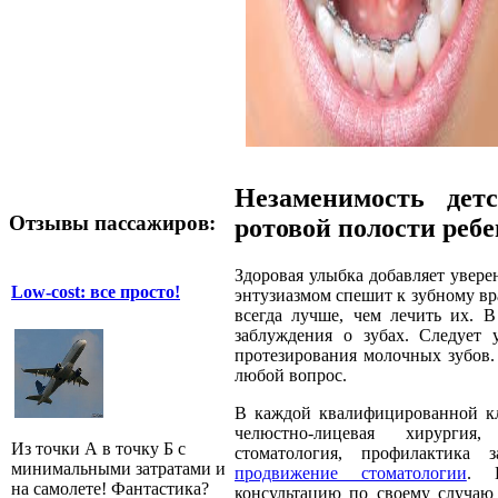
Незаменимость детс
Отзывы пассажиров:
ротовой полости реб
Здоровая улыбка добавляет увере
Low-cost: все просто!
энтузиазмом спешит к зубному вра
всегда лучше, чем лечить их. 
заблуждения о зубах. Следует
протезирования молочных зубов.
любой вопрос.
В каждой квалифицированной кл
челюстно-лицевая хирургия,
Из точки А в точку Б с
стоматология, профилактика з
минимальными затратами и
продвижение стоматологии
. И
на самолете! Фантастика?
консультацию по своему случаю