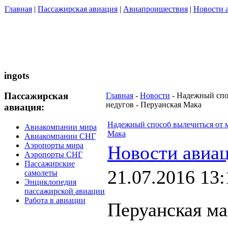
Главная
|
Пассажирская авиация
|
Авиапроишествия
|
Новости 
ingots
Пассажирская
Главная
-
Новости
- Надежный спо
недугов - Перуанская Мака
авиация:
Надежный способ вылечиться от м
Авиакомпании мира
Мака
Авиакомпании СНГ
Аэропорты мира
Новости авиа
Аэропорты СНГ
Пассажирские
21.07.2016 13:
самолеты
Энциклопедия
пассажирской авиации
Работа в авиации
Перуанская ма