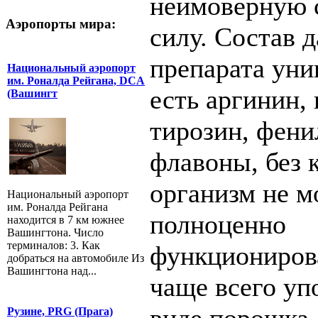
неимоверную 
Аэропорты мира:
силу. Состав 
препарата уни
Национальный аэропорт
им. Роналда Рейгана, DCA
есть аргинин,
(Вашингт
тирозин, фени
флавоны, без 
организм не м
Национальный аэропорт
им. Роналда Рейгана
полноценно
находится в 7 км южнее
Вашингтона. Число
терминалов: 3. Как
функциониров
добраться на автомобиле Из
Вашингтона над...
чаще всего уп
Рузине, PRG (Прага)