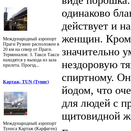
виде порошка.
одинаково бла
действует и н
женщин. Кроме
Международный аэропорт
Праги Рузине расположен в
значительно 
20 км на север от Праги.
Терминалов: 3. Такси Такси
находятся у выхода из зала
нездоровую тя
прилета. Проезд...
спиртному. Он
Картаж, TUN (Тунис)
йодом, что оч
для людей с п
щитовидной ж
Международный аэропорт
Туниса Картаж (Карфаген)