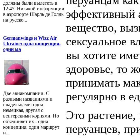
перуанцам как
должны были вылететь в
12:45. Никакой информации
эффективный 
в аэропорте Шарль де Голль
на русско...
вещество, вы
сексуальное в
Germanwings и Wizz Air
Ukraine: одна концепция,
один ма
вы хотите име
здоровье, то 
принимать мак
регулярно в ед
Две авиакомпании. С
разными названиями и
владельцами: одна
немецкая, другая с
Это растение,
венгерскими корнями. Но
объединяет их - одна
перуанцев, пр
концепция, один маршрут
и...