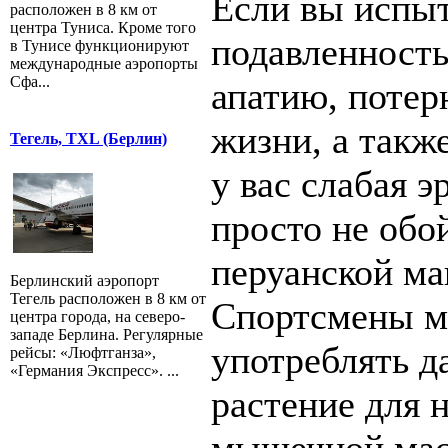
Если вы испы
расположен в 8 км от
центра Туниса. Кроме того
подавленность
в Тунисе функционируют
международные аэропорты
Сфа...
апатию, потер
жизни, а такж
Тегель, TXL (Берлин)
у вас слабая э
просто не обо
перуанской ма
Берлинский аэропорт
Тегель расположен в 8 км от
Спортсмены м
центра города, на северо-
западе Берлина. Регулярные
употреблять д
рейсы: «Люфтганза»,
«Германия Экспресс». ...
растение для 