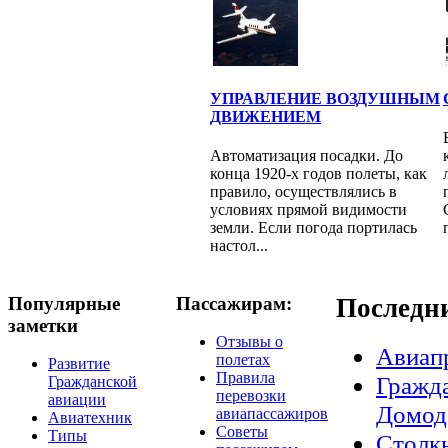
УПРАВЛЕНИЕ ВОЗДУШНЫМ
ДВИЖЕНИЕМ
Автоматизация посадки. До
конца 1920-х годов полеты, как
правило, осуществлялись в
условиях прямой видимости
земли. Если погода портилась
настол...
Популярные
Пассажирам:
Последн
заметки
Отзывы о
Авиап
полетах
Развитие
Правила
Гражда
Гражданской
перевозки
авиации
Домод
авиапассажиров
Авиатехник
Советы
Типы
Столкн