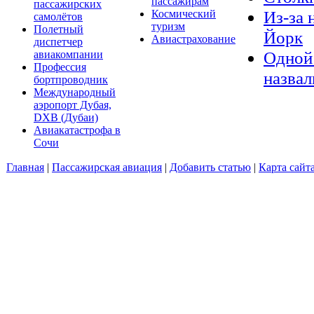
пассажирам
пассажирских
Из-за 
Космический
самолётов
туризм
Полетный
Йорк
Авиастрахование
диспетчер
Одной 
авиакомпании
Профессия
назвал
бортпроводник
Международный
аэропорт Дубая,
DXB (Дубаи)
Авиакатастрофа в
Сочи
Главная
|
Пассажирская авиация
|
Добавить статью
|
Карта сайт