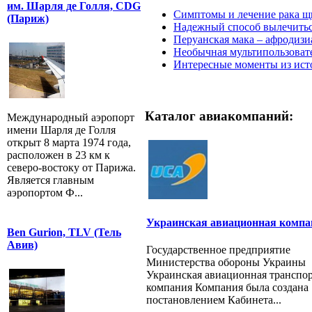
им. Шарля де Голля, CDG
Симптомы и лечение рака 
(Париж)
Надежный способ вылечиться
Перуанская мака – афродизи
Необычная мультипользовате
Интересные моменты из ист
Каталог авиакомпаний:
Международный аэропорт
имени Шарля де Голля
открыт 8 марта 1974 года,
расположен в 23 км к
северо-востоку от Парижа.
Является главным
аэропортом Ф...
Украинская авиационная компа
Ben Gurion, TLV (Тель
Авив)
Государственное предприятие
Министерства обороны Украины
Украинская авиационная транспо
компания Компания была создана
постановлением Кабинета...