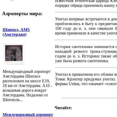
Известная египетская царица Кл
порядке обряда принимать ванну 
Аэропорты мира:
Унитаз впервые встречается в д
приблизились в быту к предмета
100 году до н. э. они смывали 
Шипхол, AMS
время применяли в качестве унит
(Амстердам)
История сантехники начинается 
находкой резного трона-стульча
годом до н. э. Историки также об
уже была развита сантехника.
Международный аэропорт
Унитаз в привычном его облике ве
Амстердама Шипхол
Томас Крэппер придумал унитаз.
расположен на шоссе E19,
фирмы Unitas, что означает «союз»
18 км от Амстердама. A10 -
кольцевая дорога вокруг
Амстердама. Недалеко от
Шипхола...
Читайте:
Международный аэропорт