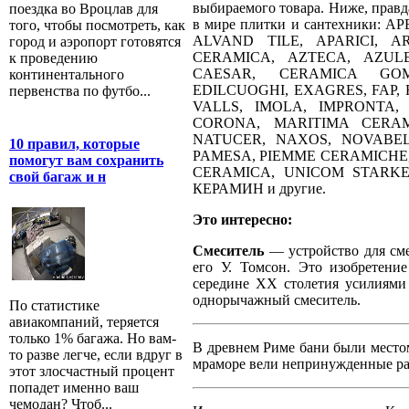
выбираемого товара. Ниже, правд
поездка во Вроцлав для
в мире плитки и сантехники
того, чтобы посмотреть, как
ALVAND TILE, APARICI, A
город и аэропорт готовятся
CERAMICA, AZTECA, AZULE
к проведению
CAESAR, CERAMICA GOM
континентального
EDILCUOGHI, EXAGRES, FAP,
первенства по футбо...
VALLS, IMOLA, IMPRONTA,
CORONA, MARITIMA CERAM
NATUCER, NAXOS, NOVABEL
10 правил, которые
PAMESA, PIEMME CERAMICHE,
помогут вам сохранить
CERAMICA, UNICOM STARKE
свой багаж и н
КЕРАМИН и другие.
Это интересно:
Смеситель
— устройство для сме
его У. Томсон. Это изобретени
середине XX столетия усилиями
однорычажный смеситель.
По статистике
авиакомпаний, теряется
только 1% багажа. Но вам-
В древнем Риме бани были местом
то разве легче, если вдруг в
мраморе вели непринужденные ра
этот злосчастный процент
попадет именно ваш
чемодан? Чтоб...