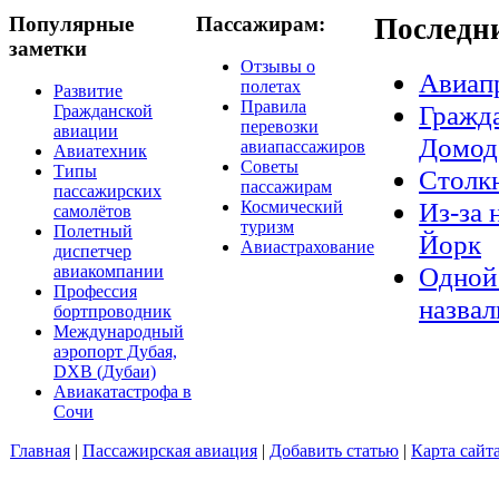
Популярные
Пассажирам:
Последн
заметки
Отзывы о
Авиап
полетах
Развитие
Правила
Гражда
Гражданской
перевозки
авиации
Домод
авиапассажиров
Авиатехник
Советы
Типы
Столкн
пассажирам
пассажирских
Из-за 
Космический
самолётов
туризм
Полетный
Йорк
Авиастрахование
диспетчер
Одной 
авиакомпании
Профессия
назвал
бортпроводник
Международный
аэропорт Дубая,
DXB (Дубаи)
Авиакатастрофа в
Сочи
Главная
|
Пассажирская авиация
|
Добавить статью
|
Карта сайт