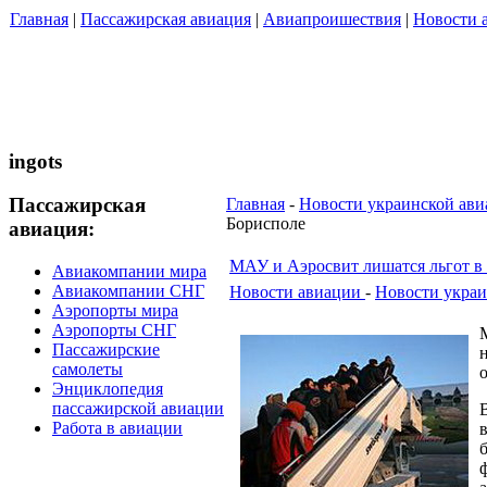
Главная
|
Пассажирская авиация
|
Авиапроишествия
|
Новости 
ingots
Пассажирская
Главная
-
Новости украинской ав
Борисполе
авиация:
МАУ и Аэросвит лишатся льгот в
Авиакомпании мира
Авиакомпании СНГ
Новости авиации
-
Новости украи
Аэропорты мира
Аэропорты СНГ
Пассажирские
самолеты
Энциклопедия
пассажирской авиации
Работа в авиации