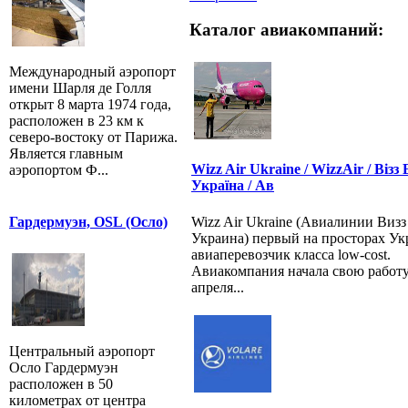
Каталог авиакомпаний:
Международный аэропорт
имени Шарля де Голля
открыт 8 марта 1974 года,
расположен в 23 км к
северо-востоку от Парижа.
Является главным
Wizz Air Ukraine / WizzAir / Візз
аэропортом Ф...
Україна / Ав
Wizz Air Ukraine (Авиалинии Виз
Гардермуэн, OSL (Осло)
Украина) первый на просторах У
авиаперевозчик класса low-cost.
Авиакомпания начала свою работу
апреля...
Центральный аэропорт
Осло Гардермуэн
расположен в 50
километрах от центра