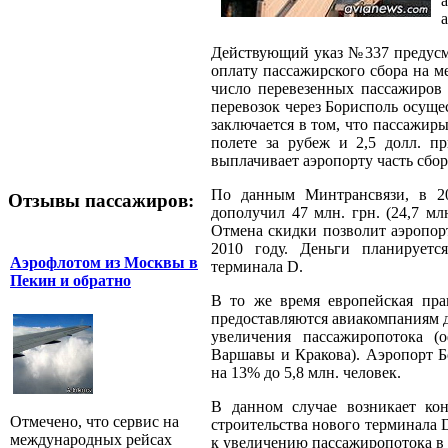
Действующий указ №337 предусма
оплату пассажирского сбора на м
число перевезенных пассажиров 
перевозок через Борисполь осущ
заключается в том, что пассажиры
полете за рубеж и 2,5 долл. п
выплачивает аэропорту часть сбора
По данным Минтрансвязи, в 20
Отзывы пассажиров:
дополучил 47 млн. грн. (24,7 мл
Отмена скидки позволит аэропор
2010 году. Деньги планируетс
Аэрофлотом из Москвы в
терминала D.
Пекин и обратно
В то же время европейская пра
предоставляются авиакомпаниям 
увеличения пассажиропотока (
Варшавы и Кракова). Аэропорт Б
на 13% до 5,8 млн. человек.
В данном случае возникает ко
Отмечено, что сервис на
строительства нового терминала
международных рейсах
к увеличению пассажиропотока в 