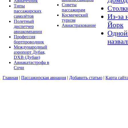
Авиатехник
Советы
Типы
Столкн
пассажирам
пассажирских
Из-за 
Космический
самолётов
туризм
Полетный
Йорк
Авиастрахование
диспетчер
Одной 
авиакомпании
Профессия
назвал
бортпроводник
Международный
аэропорт Дубая,
DXB (Дубаи)
Авиакатастрофа в
Сочи
Главная
|
Пассажирская авиация
|
Добавить статью
|
Карта сайт