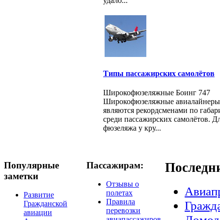
удало...
Типы пассажирских самолётов
Широкофюзеляжные Боинг 747
Широкофюзеляжные авиалайнеры
являются рекордсменами по габар
среди пассажирских самолётов. Д
фюзеляжа у кру...
Популярные
Пассажирам:
Последн
заметки
Отзывы о
Авиап
полетах
Развитие
Правила
Гражда
Гражданской
перевозки
авиации
Домод
авиапассажиров