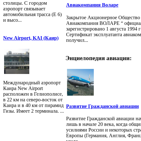
столицы. С городом
Авиакомпания Воларе
аэропорт связывает
автомобильная трасса (E 6)
Закрытое Акционерное Общество
и высо...
Авиакомпания ВОЛАРЕ “ официа
зарегистрировано 1 августа 1994 г
Сертификат эксплуатанта авиако
New Airport, KAI (Каир)
получил...
Энциелопедия авиации:
Международный аэропорт
Каира New Airport
расположен в Гелиополисе,
в 22 км на северо-восток от
Каира и в 40 км от пирамид
Развитие Гражданской авиации
Гизы. Имеет 2 терминала. ...
Развитие Гражданской авиации на
лишь в начале 20 века, когда общ
усилиями России и некоторых стр
Европы (Германия, Англия, Фран