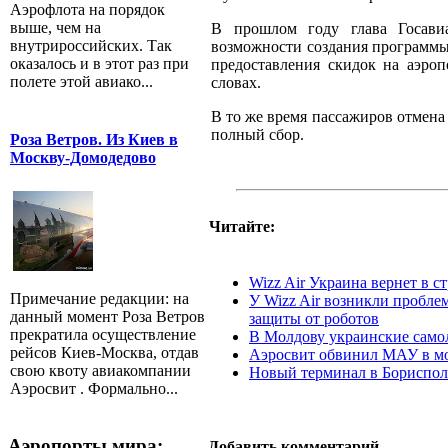
Аэрофлота на порядок
выше, чем на
В прошлом году глава Госави
внутрироссийских. Так
возможности создания программы
оказалось и в этот раз при
предоставления скидок на аэроп
полете этой авиако...
словах.
В то же время пассажиров отмена 
полный сбор.
Роза Ветров. Из Киев в
Москву-Домодедово
Читайте:
Wizz Air Украина вернет в с
Примечание редакции: на
У Wizz Air возникли пробле
данный момент Роза Ветров
защиты от роботов
прекратила осуществление
В Молдову украинские самол
рейсов Киев-Москва, отдав
Аэросвит обвинил МАУ в мо
свою квоту авиакомпании
Новый терминал в Борисполе
Аэросвит . Формально...
Аэропорты мира:
Добавить комментарий